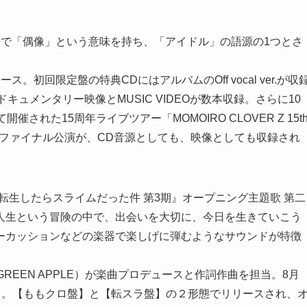
語で「偶像」という意味を持ち、「アイドル」の語源の1つとさ
初回限定盤の特典CDにはアルバムのOff vocal ver.が収
ドキュメンタリー映像とMUSIC VIDEOが数本収録。さらに10
れた15周年ライブツアー「MOMOIRO CLOVER Z 15t
AGE』」ツアーファイナル公演が、CD音源としても、映像としても収録され
転生したらスライムだった件 第3期』オープニング主題歌 第二
人生という冒険の中で、出会いを大切に、今日を生きていこう
ーカッションなどの楽器で楽しげに弾むようなサウンドが特徴
GREEN APPLE）が楽曲プロデュースと作詞作曲を担当。8月
る。【ももクロ盤】と【転スラ盤】の２形態でリリースされ、