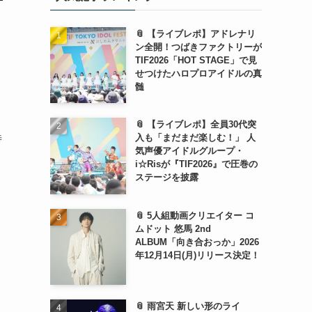
📎 【ライブレポ】アドレナリ
ン全開！つばきファクトリーが
TIF2026「HOT STAGE」で見
せつけたハロプロアイドルの真
髄
）
📎 【ライブレポ】全員30代突
入も「まだまだ楽しむ！」 人
時
気声優アイドルグループ・
i☆Risが『TIF2026』で圧巻の
ステージを披露
📎 5人組動画クリエイター コ
ムドット 悠馬 2nd
ALBUM「向き合おっか」2026
年12月14日(月)リリース決定！
📎 雨宮天 新しい形のライ