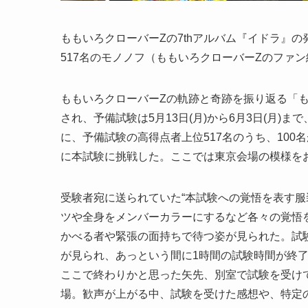
ももいろクローバーZの7thアルバム『イドラ』の
517名のモノノフ（ももいろクローバーZのファ
ももいろクローバーZの軌跡と奇跡を振り返る「もも
され、予備試験は5月13日(月)から6月3日(月)
に、予備試験の高得点者上位517名のうち、100
に本試験に挑戦した。ここでは東京会場の模様を
受験者宛に送られていた“本試験への覚悟を表す服
ツや全身をメンバーカラーにするなど各々の覚悟
かべる者や緊張の面持ちで待つ姿が見られた。試
が見られ、あっという間に1時間の試験時間が終
ここで終わりかと思った矢先、別室で試験を受け
場。歓声が上がる中、試験を受けた感想や、特定