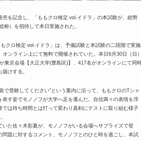
発売を記念し、「ももクロ検定 vol.イドラ」の本試験が、総勢
ン総称）を招待して本日実施された。
クロ検定 vol.イドラ」は、予備試験と本試験の二段階で実施
まで、オンライン上にて無料で開催されていた。本日6月30日（日
名が東京会場【大正大学(豊島区)】、417名がオンラインにて同
お届けする。
装で受験してください”という案内に沿って、ももクロのTシャ
を表す姿でモノノフが大学へ足を運んだ。自信満々の表情を浮
験では待ち時間とは打って変わり真剣にテストに取り組む様子
了。
ていた佐々木彩夏が、モノノフがいる会場へサプライズで登
の問題に対するコメント、モノノフとのひと時を過ごし、本試