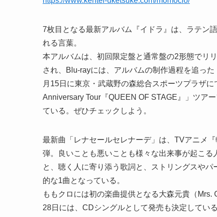
https://www.kentei-uketsuke.com/momoclo/
7枚目となる最新アルバム『イドラ』は、ラテン
れる言葉。
本アルバムは、初回限定盤と通常盤の2形態でリリース。
され、Blu-rayには、アルバムの制作過程を追った
月15日に東京・武蔵野の森総合スポーツプラザにて開催さ
Anniversary Tour『QUEEN OF ST
ている。ぜひチェックしよう。
最新曲「レナセールセレナーデ」は、TVアニメ『
弾。良いことも悪いことも様々な出来事が起こる
と、聴く人に寄り添う歌詞と、ストリングスやパ
的な1曲となっている。
ももクロには初の楽曲提供となる大森元貴（Mrs. 
28日には、CDシングルとして発売も決定してい