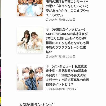
表時の裏話＆卒業コンサートへ
の思い「卒コンをしたいという
夢があったから、ここまでやっ
てこられた」
2026年7月9日 21:00 ⌛
📎 【卒業記念インタビュー】
SUPER☆GiRLSの坂林佳奈が
7年ぶりに訪れたタイでのMV
撮影にエモさを感じながらも田
中想のラブラブなシーンに嫉
妬!?
2026年7月3日 21:00 ⌛
📎 【インタビュー】私立恵比
寿中学・風見和香が1st写真集
を発売！「18歳の等身大の私
を残せた」と語る写真集の自画
自賛ポイントとは？
2026年6月21日 21:00 ⌛
人気記事ランキング