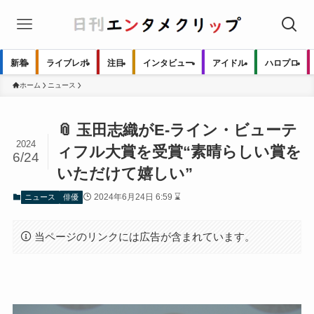
新着
ライブレポ
注目
インタビュー
アイドル
ハロプロ
ホーム
ニュース
📎 玉田志織がE-ライン・ビューテ
2024
ィフル大賞を受賞“素晴らしい賞を
6/24
いただけて嬉しい”
2024年6月24日 6:59 ⌛
ニュース
俳優
当ページのリンクには広告が含まれています。