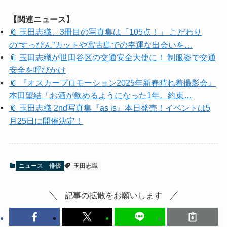
【関連ニュース】
📎 玉田志織、3冊目の写真集は「105点！」 こだわり
の“すっぴん”カットや宮古島での幸運な出会いを…
📎 玉田志織が世田谷区の交通安全大使に！ 制服姿で交通
安全を呼びかけ
📎 『オスカープロモーション2025年新春晴れ着撮影会』
本田望結「お酒が飲めるようになった1年。約束…
📎 玉田志織 2nd写真集『as is』本日発売！イベントは5
月25日に開催決定！
ニュース
俳優
玉田志織
記事の拡散をお願いします