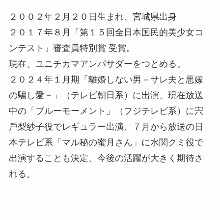
２００２年２月２０⽇生まれ、宮城県出身
２０１７年８月「第１５回全⽇本国⺠的美少⼥コ
ンテスト」審査員特別賞 受賞。
現在、ユニチカマアンバサダーをつとめる。
２０２４年１月期「離婚しない男－サレ夫と悪嫁
の騙し愛－」（テレビ朝⽇系）に出演、現在放送
中の「ブルーモーメント」（フジテレビ系）に宍
⼾梨紗⼦役でレギュラー出演、７月から放送の⽇
本テレビ系「マル秘の蜜月さん」に水関クミ役で
出演することも決定、今後の活躍が大きく期待さ
れる。