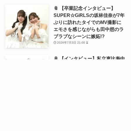
📎 【卒業記念インタビュー】
SUPER☆GiRLSの坂林佳奈が7年
ぶりに訪れたタイでのMV撮影に
エモさを感じながらも田中想のラ
ブラブなシーンに嫉妬!?
2026年7月3日 21:00 ⌛
📎 【インタビュー】私立恵比寿中
学・風見和香が1st写真集を発売！
「18歳の等身大の私を残せた」と
語る写真集の自画自賛ポイントと
は？
2026年6月21日 21:00 ⌛