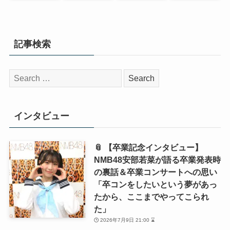
記事検索
検
索:
インタビュー
📎 【卒業記念インタビュー】
NMB48安部若菜が語る卒業発表時
の裏話＆卒業コンサートへの思い
「卒コンをしたいという夢があっ
たから、ここまでやってこられ
た」
2026年7月9日 21:00 ⌛