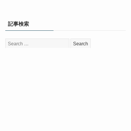
記事検索
検
索:
インタビュー
📎 【卒業記念インタビュー】
NMB48安部若菜が語る卒業発表時
の裏話＆卒業コンサートへの思い
「卒コンをしたいという夢があっ
たから、ここまでやってこられ
た」
2026年7月9日 21:00 ⌛