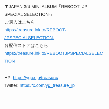
▼JAPAN 3rd MINI ALBUM『REBOOT -JP
SPECIAL SELECTION-』
ご購入はこちら
https://treasure.lnk.to/REBOOT-
JPSPECIALSELECTION-
各配信ストアはこちら
https://treasure.lnk.to/REBOOTJPSPECIALSELEC
TION
HP:
https://ygex.jp/treasure/
Twitter:
https://x.com/yg_treasure_jp