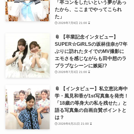
「卒コンをしたいという夢があっ
たから、ここまでやってこられ
た」
2026年7月9日 21:00 ⌛
📎 【卒業記念インタビュー】
SUPER☆GiRLSの坂林佳奈が7年
ぶりに訪れたタイでのMV撮影に
エモさを感じながらも田中想のラ
ブラブなシーンに嫉妬!?
2026年7月3日 21:00 ⌛
📎 【インタビュー】私立恵比寿中
学・風見和香が1st写真集を発売！
「18歳の等身大の私を残せた」と
語る写真集の自画自賛ポイントと
は？
2026年6月21日 21:00 ⌛