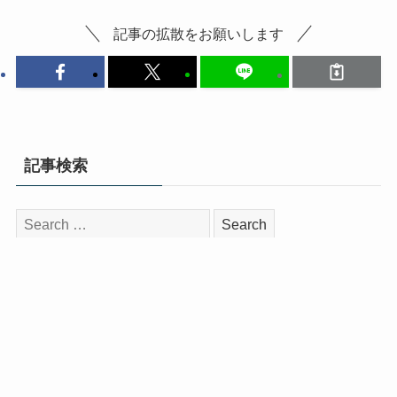
記事の拡散をお願いします
記事検索
検
索:
インタビュー
📎 【卒業記念インタビュー】
NMB48安部若菜が語る卒業発表時
の裏話＆卒業コンサートへの思い