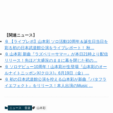
【関連ニュース】
📎 【ライブレポ】山本彩 ソロ活動10周年＆誕生日当日を
彩る初の日本武道館公演をライブレポート！ 秋…
📎 山本彩 新曲『ラズベリーサマー』が本日21時より配信
リリース！先ほど大盛況のままに幕を閉じた初の…
📎 ソロデビュー10周年！山本彩が生登場『山本彩のオー
ルナイトニッポンX(クロス)』6月19日（金）…
📎 初の日本武道館公演を控える山本彩が新曲『バタフラ
イエフェクト』をリリース！本人出演のMusic …
ニュース
音楽
山本彩