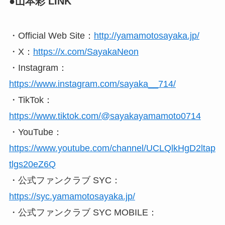
●山本彩 LINK
・Official Web Site：
http://yamamotosayaka.jp/
・X：
https://x.com/SayakaNeon
・Instagram：
https://www.instagram.com/sayaka__714/
・TikTok：
https://www.tiktok.com/@sayakayamamoto0714
・YouTube：
https://www.youtube.com/channel/UCLQlkHgD2ltap
tlgs20eZ6Q
・公式ファンクラブ SYC：
https://syc.yamamotosayaka.jp/
・公式ファンクラブ SYC MOBILE：