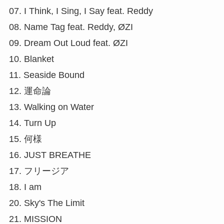
07. I Think, I Sing, I Say feat. Reddy
08. Name Tag feat. Reddy, ØZI
09. Dream Out Loud feat. ØZI
10. Blanket
11. Seaside Bound
12. 運命論
13. Walking on Water
14. Turn Up
15. 何様
16. JUST BREATHE
17. フリージア
18. I am
20. Sky's The Limit
21. MISSION