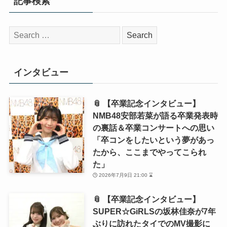
記事検索
検
索:
インタビュー
📎 【卒業記念インタビュー】
NMB48安部若菜が語る卒業発表時
の裏話＆卒業コンサートへの思い
「卒コンをしたいという夢があっ
たから、ここまでやってこられ
た」
2026年7月9日 21:00 ⌛
📎 【卒業記念インタビュー】
SUPER☆GiRLSの坂林佳奈が7年
ぶりに訪れたタイでのMV撮影に