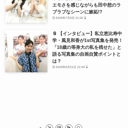
エモさを感じながらも田中想のラ
ブラブなシーンに嫉妬!?
2026年7月3日 21:00 ⌛
📎 【インタビュー】私立恵比寿中
学・風見和香が1st写真集を発売！
「18歳の等身大の私を残せた」と
語る写真集の自画自賛ポイントと
は？
2026年6月21日 21:00 ⌛