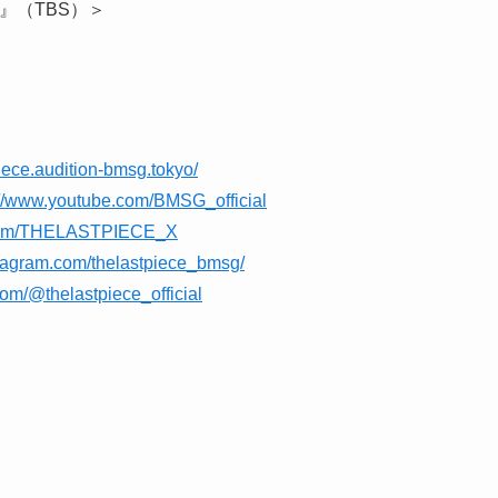
ム』（TBS）＞
piece.audition-bmsg.tokyo/
://www.youtube.com/BMSG_official
x.com/THELASTPIECE_X
stagram.com/thelastpiece_bmsg/
com/@thelastpiece_official