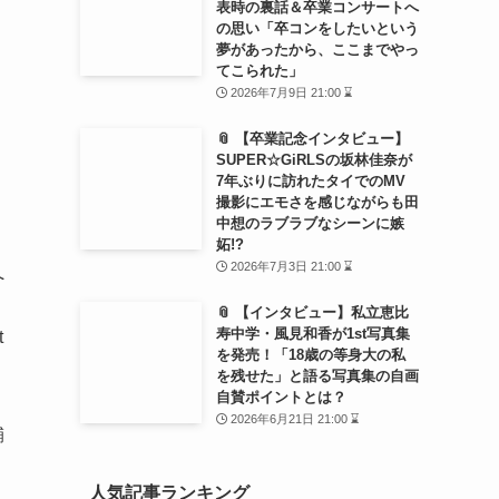
表時の裏話＆卒業コンサートへ
の思い「卒コンをしたいという
夢があったから、ここまでやっ
てこられた」
2026年7月9日 21:00 ⌛
📎 【卒業記念インタビュー】
SUPER☆GiRLSの坂林佳奈が
7年ぶりに訪れたタイでのMV
撮影にエモさを感じながらも田
中想のラブラブなシーンに嫉
妬!?
2026年7月3日 21:00 ⌛
へ
に
📎 【インタビュー】私立恵比
寿中学・風見和香が1st写真集
t
を発売！「18歳の等身大の私
を残せた」と語る写真集の自画
自賛ポイントとは？
2026年6月21日 21:00 ⌛
輔
人気記事ランキング