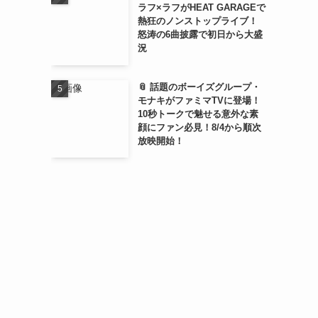
ラフ×ラフがHEAT GARAGEで
熱狂のノンストップライブ！
怒涛の6曲披露で初日から大盛
況
📎 話題のボーイズグループ・
モナキがファミマTVに登場！
10秒トークで魅せる意外な素
顔にファン必見！8/4から順次
放映開始！