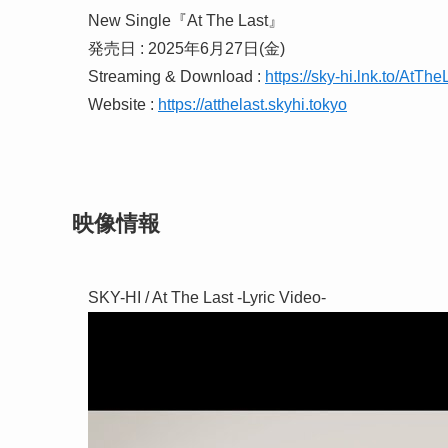
New Single『At The Last』
発売日 : 2025年6月27日(金)
Streaming & Download :
https://sky-hi.lnk.to/AtThe
Website :
https://atthelast.skyhi.tokyo
映像情報
SKY-HI / At The Last -Lyric Video-