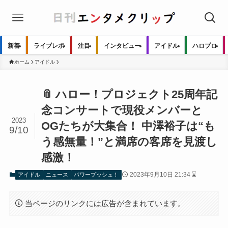
新着
ライブレポ
注目
インタビュー
アイドル
ハロプロ
ホーム
アイドル
📎 ハロー！プロジェクト25周年記
念コンサートで現役メンバーと
2023
OGたちが大集合！ 中澤裕子は“も
9/10
う感無量！”と満席の客席を見渡し
感激！
2023年9月10日 21:34 ⌛
アイドル
ニュース
パワープッシュ！
当ページのリンクには広告が含まれています。