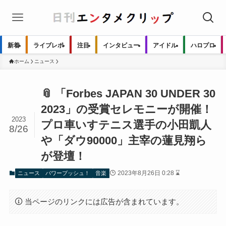
新着
ライブレポ
注目
インタビュー
アイドル
ハロプロ
ホーム
ニュース
📎 「Forbes JAPAN 30 UNDER 30
2023」の受賞セレモニーが開催！
2023
プロ車いすテニス選手の小田凱人
8/26
や「ダウ90000」主宰の蓮見翔ら
が登壇！
2023年8月26日 0:28 ⌛
ニュース
パワープッシュ！
音楽
当ページのリンクには広告が含まれています。