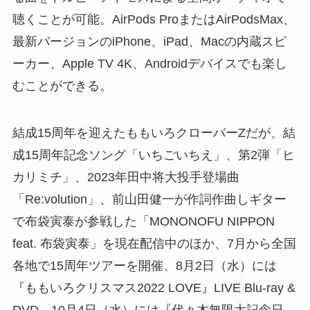
聴くことが可能。AirPods ProまたはAirPodsMax、
最新バージョンのiPhone、iPad、Macの内蔵スピ
ーカー、Apple TV 4K、Androidデバイスでも楽し
むことができる。
結成15周年を迎えたももいろクローバーZだが、結
成15周年記念ソング「いちごいちえ」、第2弾「ヒ
カリミチ」、2023年田中将大投手登場曲
「Re:volution」、前山田健一が作詞作曲しギター
で布袋寅泰が参戦した「MONONOFU NIPPON
feat. 布袋寅泰」を現在配信中のほか、7月から全国
各地で15周年ツアーを開催、8月2日（水）には
『ももいろクリスマス2022 LOVE』LIVE Blu-ray &
DVD、10月4日（水）には『代々木無限大記念日