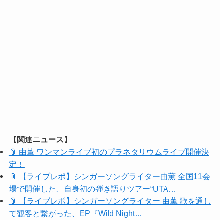
【関連ニュース】
📎 由薫 ワンマンライブ初のプラネタリウムライブ開催決
定！
📎 【ライブレポ】シンガーソングライター由薫 全国11会
場で開催した、自身初の弾き語りツアー“UTA…
📎 【ライブレポ】シンガーソングライター 由薫 歌を通し
て観客と繋がった、EP『Wild Night…