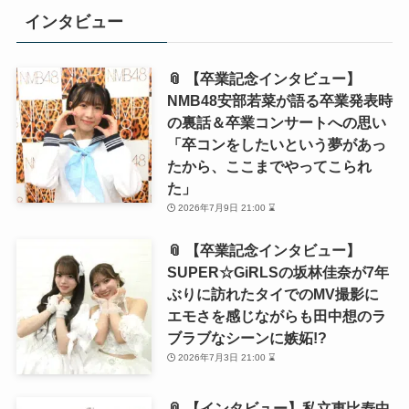
インタビュー
📎 【卒業記念インタビュー】
NMB48安部若菜が語る卒業発表時
の裏話＆卒業コンサートへの思い
「卒コンをしたいという夢があっ
たから、ここまでやってこられ
た」
2026年7月9日 21:00 ⌛
📎 【卒業記念インタビュー】
SUPER☆GiRLSの坂林佳奈が7年
ぶりに訪れたタイでのMV撮影に
エモさを感じながらも田中想のラ
ブラブなシーンに嫉妬!?
2026年7月3日 21:00 ⌛
📎 【インタビュー】私立恵比寿中