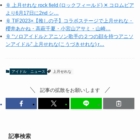
📎 上月せれな rock field (ロックフィールド) ✕ コロムビア
より6月17日に2nd シ…
📎 TIF2023×【推しの子】コラボステージで上月せれな・
櫻井あかね・高萩千夏・小宮山アサミ・山崎…
📎 “ソロアイドルとアニソン歌手の２つの顔を持つアニソ
ンアイドル” 上月せれな(こうづきせれな) r…
アイドル
ニュース
上月せれな
記事の拡散をお願いします
記事検索