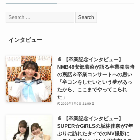
検
索:
インタビュー
📎 【卒業記念インタビュー】
NMB48安部若菜が語る卒業発表時
の裏話＆卒業コンサートへの思い
「卒コンをしたいという夢があっ
たから、ここまでやってこられ
た」
2026年7月9日 21:00 ⌛
📎 【卒業記念インタビュー】
SUPER☆GiRLSの坂林佳奈が7年
ぶりに訪れたタイでのMV撮影に