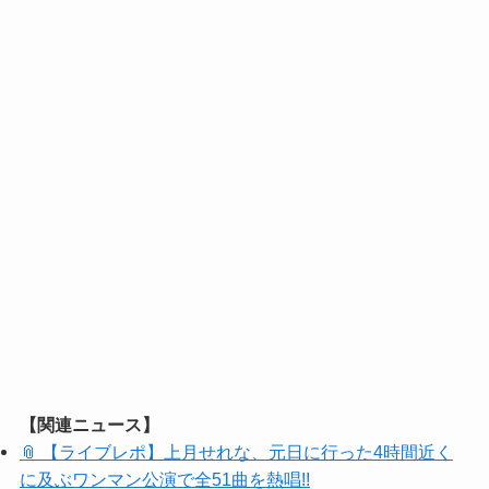
【関連ニュース】
📎 【ライブレポ】上月せれな、元日に行った4時間近く
に及ぶワンマン公演で全51曲を熱唱!!