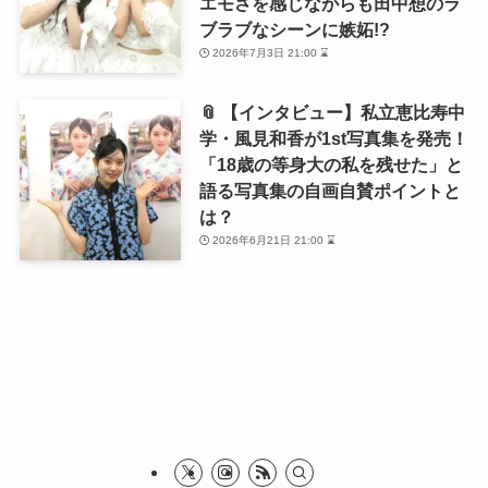
エモさを感じながらも田中想のラ
ブラブなシーンに嫉妬!?
2026年7月3日 21:00 ⌛
📎 【インタビュー】私立恵比寿中
学・風見和香が1st写真集を発売！
「18歳の等身大の私を残せた」と
語る写真集の自画自賛ポイントと
は？
2026年6月21日 21:00 ⌛