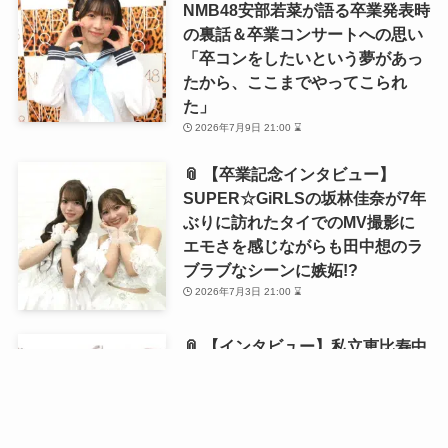
NMB48安部若菜が語る卒業発表時
の裏話＆卒業コンサートへの思い
「卒コンをしたいという夢があっ
たから、ここまでやってこられ
た」
2026年7月9日 21:00 ⌛
📎 【卒業記念インタビュー】
SUPER☆GiRLSの坂林佳奈が7年
ぶりに訪れたタイでのMV撮影に
エモさを感じながらも田中想のラ
ブラブなシーンに嫉妬!?
2026年7月3日 21:00 ⌛
📎 【インタビュー】私立恵比寿中
学・風見和香が1st写真集を発売！
「18歳の等身大の私を残せた」と
語る写真集の自画自賛ポイントと
は？