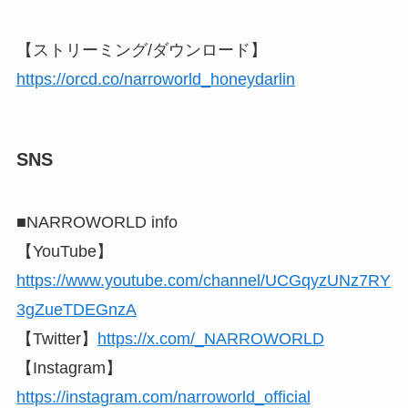
【ストリーミング/ダウンロード】
https://orcd.co/narroworld_honeydarlin
SNS
■NARROWORLD info
【YouTube】
https://www.youtube.com/channel/UCGqyzUNz7RY
3gZueTDEGnzA
【Twitter】
https://x.com/_NARROWORLD
【Instagram】
https://instagram.com/narroworld_official