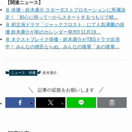
【関連ニュース】
📎 俳優・鈴木康介 スターダストプロモーションに所属決
定！「初心に帰って一からスタートするつもりで精…
📎 初主演ドラマ「ジャックフロスト」にて人気沸騰の俳
優 鈴木康介が初のカレンダー発売!! 11月19…
📎 ネクストブレイク俳優・鈴木康介がTBSドラマ出演
中！ みんなの彼氏ならぬ、みんなの後輩「あの後輩…
ニュース
俳優
鈴木康介
記事の拡散をお願いします