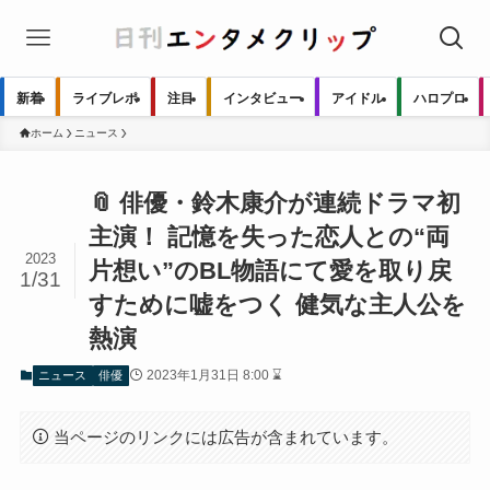
新着
ライブレポ
注目
インタビュー
アイドル
ハロプロ
ホーム
ニュース
📎 俳優・鈴木康介が連続ドラマ初
主演！ 記憶を失った恋人との“両
2023
片想い”のBL物語にて愛を取り戻
1/31
すために嘘をつく 健気な主人公を
熱演
2023年1月31日 8:00 ⌛
ニュース
俳優
当ページのリンクには広告が含まれています。