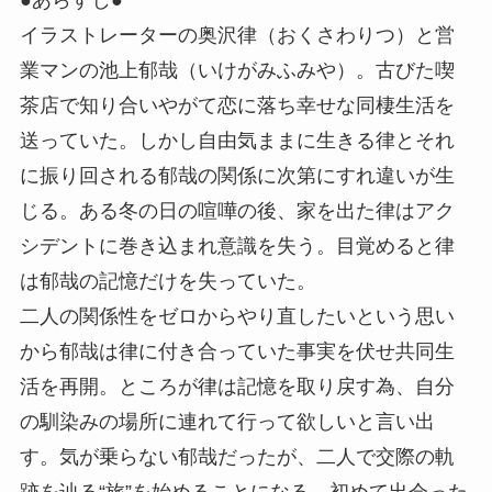
●あらすじ●
イラストレーターの奥沢律（おくさわりつ）と営
業マンの池上郁哉（いけがみふみや）。古びた喫
茶店で知り合いやがて恋に落ち幸せな同棲生活を
送っていた。しかし自由気ままに生きる律とそれ
に振り回される郁哉の関係に次第にすれ違いが生
じる。ある冬の日の喧嘩の後、家を出た律はアク
シデントに巻き込まれ意識を失う。目覚めると律
は郁哉の記憶だけを失っていた。
二人の関係性をゼロからやり直したいという思い
から郁哉は律に付き合っていた事実を伏せ共同生
活を再開。ところが律は記憶を取り戻す為、自分
の馴染みの場所に連れて行って欲しいと言い出
す。気が乗らない郁哉だったが、二人で交際の軌