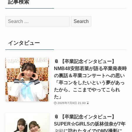
記事検索
検
索:
インタビュー
📎 【卒業記念インタビュー】
NMB48安部若菜が語る卒業発表時
の裏話＆卒業コンサートへの思い
「卒コンをしたいという夢があっ
たから、ここまでやってこられ
た」
2026年7月9日 21:00 ⌛
📎 【卒業記念インタビュー】
SUPER☆GiRLSの坂林佳奈が7年
ぶりに訪れたタイでのMV撮影に