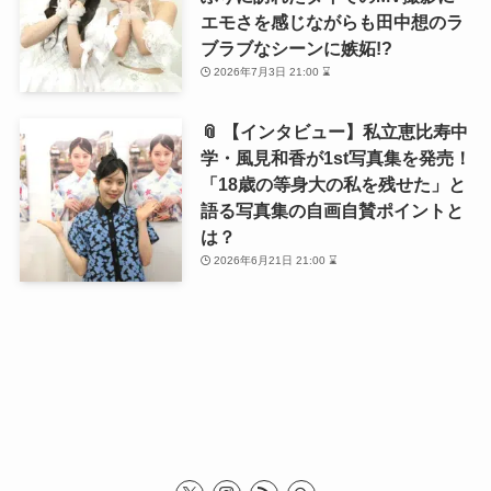
エモさを感じながらも田中想のラ
ブラブなシーンに嫉妬!?
2026年7月3日 21:00 ⌛
📎 【インタビュー】私立恵比寿中
学・風見和香が1st写真集を発売！
「18歳の等身大の私を残せた」と
語る写真集の自画自賛ポイントと
は？
2026年6月21日 21:00 ⌛