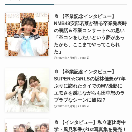
📎 【卒業記念インタビュー】
NMB48安部若菜が語る卒業発表時
の裏話＆卒業コンサートへの思い
「卒コンをしたいという夢があっ
たから、ここまでやってこられ
た」
2026年7月9日 21:00 ⌛
📎 【卒業記念インタビュー】
SUPER☆GiRLSの坂林佳奈が7年
ぶりに訪れたタイでのMV撮影に
エモさを感じながらも田中想のラ
ブラブなシーンに嫉妬!?
2026年7月3日 21:00 ⌛
📎 【インタビュー】私立恵比寿中
学・風見和香が1st写真集を発売！