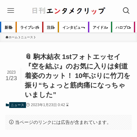
新着
ライブレポ
注目
インタビュー
アイドル
ハロプロ
ホーム
ニュース
📎 駒木結衣 1stフォトエッセイ
『空を結ぶ』のお気に入りは剣道
2023
着姿のカット！ 10年ぶりに竹刀を
1/23
振り“ちょっと筋肉痛になっちゃ
いました”
2023年1月23日 0:42 ⌛
ニュース
当ページのリンクには広告が含まれています。