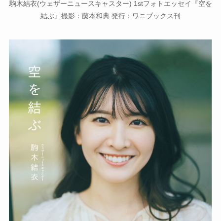
駒木結衣(ウェザーニュースキャスター) 1stフォトエッセイ『空を
結ぶ』撮影：藤本和典 発行：ワニブックス刊