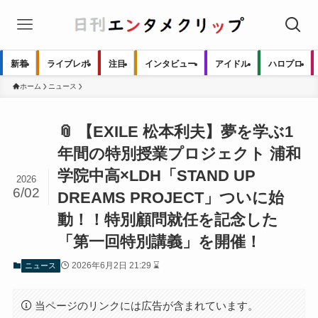
新着
ライブレポ
注目
インタビュー
アイドル
ハロプロ
ホーム
ニュース
📎 【EXILE 松本利夫】夢を学ぶ1
年間の特別授業プロジェクト 浦和
学院中高×LDH「STAND UP
2026
6/02
DREAMS PROJECT」ついに始
動！！特別顧問就任を記念した
「第一回特別講義」を開催！
2026年6月2日 21:29 ⌛
ニュース
当ページのリンクには広告が含まれています。