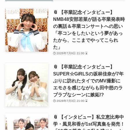
📎 【卒業記念インタビュー】
NMB48安部若菜が語る卒業発表時
の裏話＆卒業コンサートへの思い
「卒コンをしたいという夢があっ
たから、ここまでやってこられ
た」
2026年7月9日 21:00 ⌛
📎 【卒業記念インタビュー】
SUPER☆GiRLSの坂林佳奈が7年
ぶりに訪れたタイでのMV撮影に
エモさを感じながらも田中想のラ
ブラブなシーンに嫉妬!?
2026年7月3日 21:00 ⌛
📎 【インタビュー】私立恵比寿中
学・風見和香が1st写真集を発売！