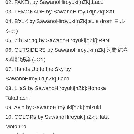
02. FAKEit by SawanoHiroyuki[nZk]:Laco
03. LEMONADE by SawanoHiroyuki[nZk]:XAI
04. B∀LK by SawanoHiroyuki[nZk]:suis (from ヨル
シカ)
05. 7th String by SawanoHiroyuki[nZk]:ReN
06. OUTSIDERS by SawanoHiroyuki[nZk]:河野純喜
&與那城奨 (JO1)
07. Hands Up to the Sky by
SawanoHiroyuki[nZk]:Laco
08. LilaS by SawanoHiroyuki[nZk]:Honoka
Takahashi
09. Avid by SawanoHiroyuki[nZk]:mizuki
10. COLORs by SawanoHiroyuki[nZk]:Hata
Motohiro