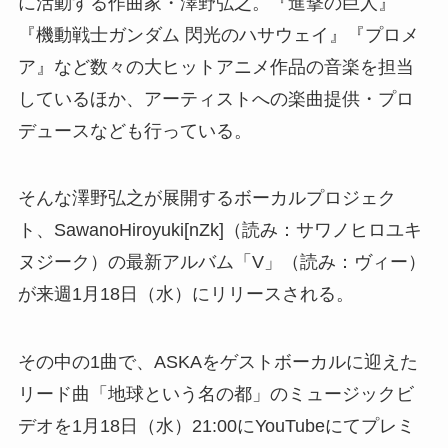
に活動する作曲家・澤野弘之。『進撃の巨人』
『機動戦士ガンダム 閃光のハサウェイ』『プロメ
ア』など数々の大ヒットアニメ作品の音楽を担当
しているほか、アーティストへの楽曲提供・プロ
デュースなども行っている。
そんな澤野弘之が展開するボーカルプロジェク
ト、SawanoHiroyuki[nZk]（読み：サワノヒロユキ
ヌジーク）の最新アルバム「V」（読み：ヴィー）
が来週1月18日（水）にリリースされる。
その中の1曲で、ASKAをゲストボーカルに迎えた
リード曲「地球という名の都」のミュージックビ
デオを1月18日（水）21:00にYouTubeにてプレミ