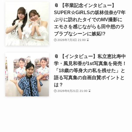
📎 【卒業記念インタビュー】
SUPER☆GiRLSの坂林佳奈が7年
ぶりに訪れたタイでのMV撮影に
エモさを感じながらも田中想のラ
ブラブなシーンに嫉妬!?
2026年7月3日 21:00 ⌛
📎 【インタビュー】私立恵比寿中
学・風見和香が1st写真集を発売！
「18歳の等身大の私を残せた」と
語る写真集の自画自賛ポイントと
は？
2026年6月21日 21:00 ⌛