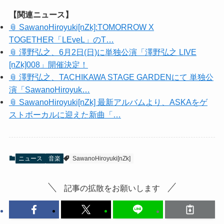
【関連ニュース】
📎 SawanoHiroyuki[nZk]:TOMORROW X
TOGETHER「LEveL」のT…
📎 澤野弘之、6月2日(日)に単独公演「澤野弘之 LIVE
[nZk]008」開催決定！
📎 澤野弘之、TACHIKAWA STAGE GARDENにて 単独公
演「SawanoHiroyuk…
📎 SawanoHiroyuki[nZk] 最新アルバムより、ASKAをゲ
ストボーカルに迎えた新曲「…
ニュース
音楽
SawanoHiroyuki[nZk]
記事の拡散をお願いします