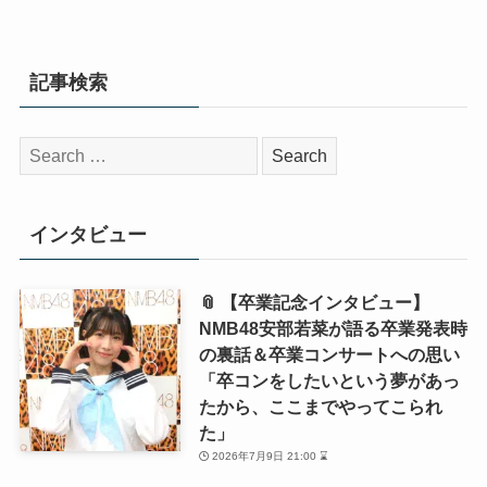
記事検索
検
索:
インタビュー
📎 【卒業記念インタビュー】
NMB48安部若菜が語る卒業発表時
の裏話＆卒業コンサートへの思い
「卒コンをしたいという夢があっ
たから、ここまでやってこられ
た」
2026年7月9日 21:00 ⌛