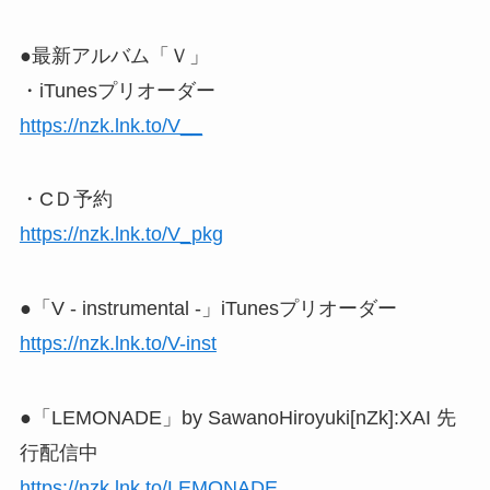
●最新アルバム「Ｖ」
・iTunesプリオーダー
https://nzk.lnk.to/V__
・CＤ予約
https://nzk.lnk.to/V_pkg
●「V - instrumental -」iTunesプリオーダー
https://nzk.lnk.to/V-inst
●「LEMONADE」by SawanoHiroyuki[nZk]:XAI 先
行配信中
https://nzk.lnk.to/LEMONADE