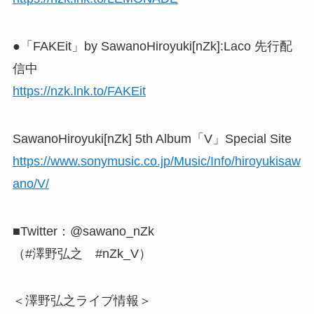
●「FAKEit」by SawanoHiroyuki[nZk]:Laco 先行配
信中
https://nzk.lnk.to/FAKEit
SawanoHiroyuki[nZk] 5th Album「V」Special Site
https://www.sonymusic.co.jp/Music/Info/hiroyukisaw
ano/V/
■Twitter：@sawano_nZk
（#澤野弘之 #nZk_V）
＜澤野弘之ライブ情報＞