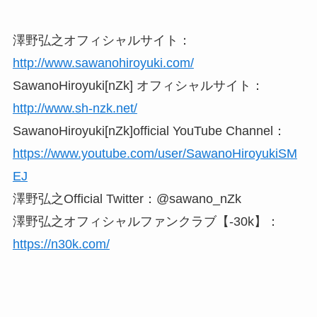
澤野弘之オフィシャルサイト：
http://www.sawanohiroyuki.com/
SawanoHiroyuki[nZk] オフィシャルサイト：
http://www.sh-nzk.net/
SawanoHiroyuki[nZk]official YouTube Channel：
https://www.youtube.com/user/SawanoHiroyukiSM
EJ
澤野弘之Official Twitter：@sawano_nZk
澤野弘之オフィシャルファンクラブ【-30k】：
https://n30k.com/