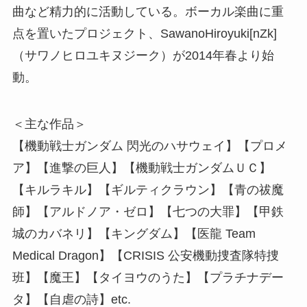
曲など精力的に活動している。ボーカル楽曲に重
点を置いたプロジェクト、SawanoHiroyuki[nZk]
（サワノヒロユキヌジーク）が2014年春より始
動。
＜主な作品＞
【機動戦士ガンダム 閃光のハサウェイ】【プロメ
ア】【進撃の巨人】【機動戦士ガンダムＵＣ】
【キルラキル】【ギルティクラウン】【青の祓魔
師】【アルドノア・ゼロ】【七つの大罪】【甲鉄
城のカバネリ】【キングダム】【医龍 Team
Medical Dragon】【CRISIS 公安機動捜査隊特捜
班】【魔王】【タイヨウのうた】【プラチナデー
タ】【自虐の詩】etc.