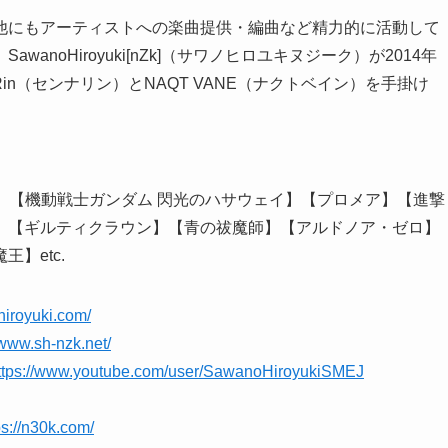
他にもアーティストへの楽曲提供・編曲など精力的に活動して
noHiroyuki[nZk]（サワノヒロユキヌジーク）が2014年
in（センナリン）とNAQT VANE（ナクトベイン）を手掛け
 Fake】【機動戦士ガンダム 閃光のハサウェイ】【プロメア】【進撃
】【ギルティクラウン】【青の祓魔師】【アルドノア・ゼロ】
王】etc.
hiroyuki.com/
/www.sh-nzk.net/
ttps://www.youtube.com/user/SawanoHiroyukiSMEJ
ps://n30k.com/