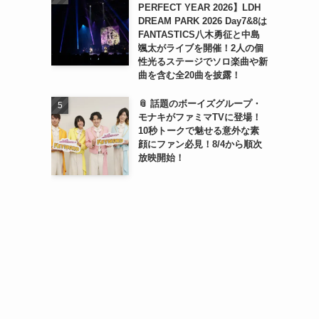
PERFECT YEAR 2026】LDH
DREAM PARK 2026 Day7&8は
FANTASTICS八木勇征と中島
颯太がライブを開催！2人の個
性光るステージでソロ楽曲や新
曲を含む全20曲を披露！
📎 話題のボーイズグループ・
モナキがファミマTVに登場！
10秒トークで魅せる意外な素
顔にファン必見！8/4から順次
放映開始！