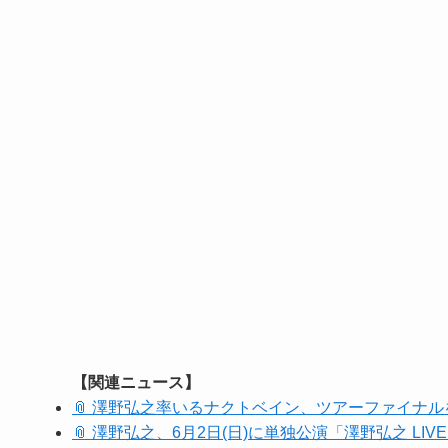
【関連ニュース】
📎 澤野弘之率いるナクトベイン、ツアーファイナ
📎 澤野弘之、6月2日(日)に単独公演「澤野弘之 LIVE 