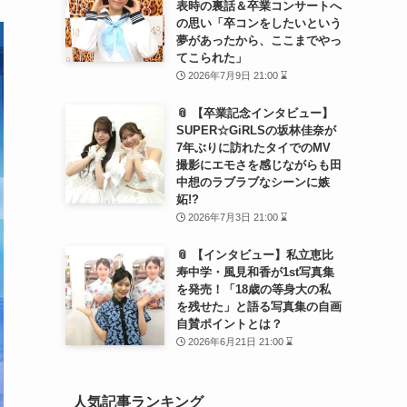
表時の裏話＆卒業コンサートへ
の思い「卒コンをしたいという
夢があったから、ここまでやっ
てこられた」
2026年7月9日 21:00 ⌛
📎 【卒業記念インタビュー】
SUPER☆GiRLSの坂林佳奈が
7年ぶりに訪れたタイでのMV
撮影にエモさを感じながらも田
中想のラブラブなシーンに嫉
妬!?
2026年7月3日 21:00 ⌛
📎 【インタビュー】私立恵比
寿中学・風見和香が1st写真集
を発売！「18歳の等身大の私
を残せた」と語る写真集の自画
自賛ポイントとは？
2026年6月21日 21:00 ⌛
人気記事ランキング