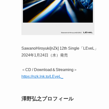
SawanoHiroyuki[nZk] 12th Single「LEveL」
2024年1月24日（水）発売
＜CD / Download＆Streaming＞
https://nzk.lnk.to/LEveL_
澤野弘之プロフィール