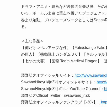
ドラマ・アニメ・映画など映像の音楽活動、その
いる。ボーカル楽曲に重点を置いたプロジェクト、Sawa
春より始動。プロデュースワークとしてはSennaR
る。
＜主な作品＞
【俺だけレベルアップな件】【Fate/strange
の巨人】【機動戦士ガンダムＵＣ】【キルラキル
【七つの大罪】【医龍 Team Medical Dragon】【魔
澤野弘之オフィシャルサイト：
http://www.sawano
SawanoHiroyuki[nZk] オフィシャルサイト：
http:/
SawanoHiroyuki[nZk]official YouTube Channel：
h
澤野弘之Official Twitter：@sawano_nZk
澤野弘之オフィシャルファンクラブ【-30k】：
htt