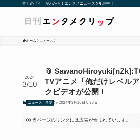
推しの「今」がわかる！エンタメニュースを配信中！
ホーム
ニュース
📎 SawanoHiroyuki[nZ
2024
TVアニメ「俺だけレベル
3/10
クビデオが公開！
2024年3月10日 0:30 ⌛
ニュース
音楽
当ページのリンクには広告が含まれています。