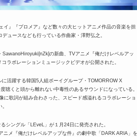
ウェイ』『プロメア』など数々の大ヒットアニメ作品の音楽を担
ロデュースなども行っている作曲家・澤野弘之。
noHiroyuki[nZk]の新曲、TVアニメ『俺だけレベルアッ
ニメコラボレーションミュージックビデオが公開された。
に活躍する韓国5人組ボーイグループ・TOMORROW X
で一度聴くと頭から離れない中毒性のあるサウンドになっている
映像に歌詞が組み合わさった、スピード感溢れるコラボレーショ
い。
枚目となるシングル「LEveL」が１月24日に発売された。
アニメ『俺だけレベルアップな件』の劇中歌「DARK ARIA」