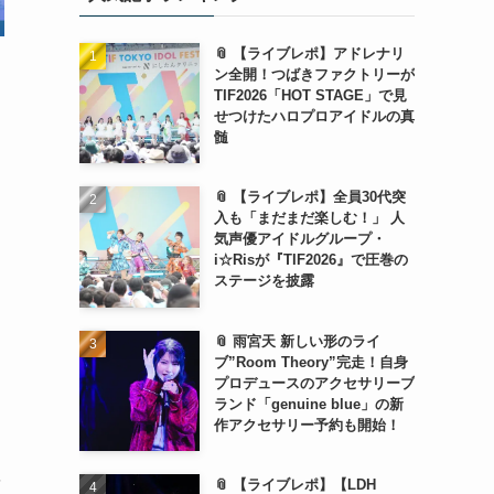
📎 【ライブレポ】アドレナリ
ン全開！つばきファクトリーが
TIF2026「HOT STAGE」で見
せつけたハロプロアイドルの真
髄
📎 【ライブレポ】全員30代突
入も「まだまだ楽しむ！」 人
気声優アイドルグループ・
i☆Risが『TIF2026』で圧巻の
ステージを披露
。
📎 雨宮天 新しい形のライ
ブ”Room Theory”完走！自身
プロデュースのアクセサリーブ
ランド「genuine blue」の新
作アクセサリー予約も開始！
を
📎 【ライブレポ】【LDH