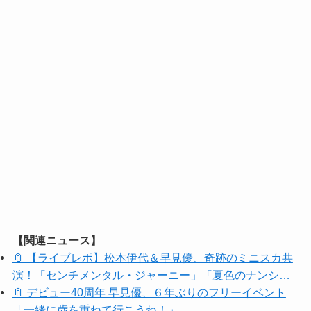
【関連ニュース】
📎 【ライブレポ】松本伊代＆早見優、奇跡のミニスカ共
演！「センチメンタル・ジャーニー」「夏色のナンシ…
📎 デビュー40周年 早見優、６年ぶりのフリーイベント
「一緒に歳を重ねて行こうね！」