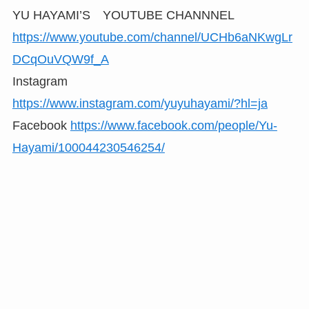
YU HAYAMI’S YOUTUBE CHANNNEL
https://www.youtube.com/channel/UCHb6aNKwgLr
DCqOuVQW9f_A
Instagram
https://www.instagram.com/yuyuhayami/?hl=ja
Facebook
https://www.facebook.com/people/Yu-
Hayami/100044230546254/