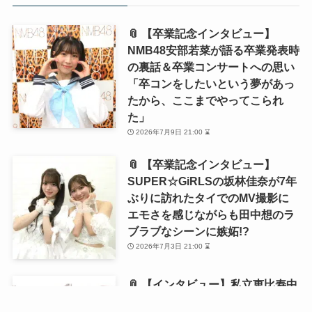
📎 【卒業記念インタビュー】
NMB48安部若菜が語る卒業発表時
の裏話＆卒業コンサートへの思い
「卒コンをしたいという夢があっ
たから、ここまでやってこられ
た」
2026年7月9日 21:00 ⌛
📎 【卒業記念インタビュー】
SUPER☆GiRLSの坂林佳奈が7年
ぶりに訪れたタイでのMV撮影に
エモさを感じながらも田中想のラ
ブラブなシーンに嫉妬!?
2026年7月3日 21:00 ⌛
📎 【インタビュー】私立恵比寿中
学・風見和香が1st写真集を発売！