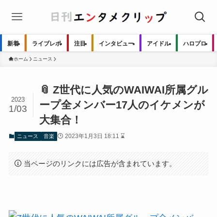
新着
ライブレポ
注目
インタビュー
アイドル
ハロプロ
ホーム
ニュース
📎 Z世代に人気のWAIWAI所属グル
2023
ープ全メンバー17人のイケメンが
1/03
大集合！
2023年1月3日 18:11 ⌛
ニュース
音楽
当ページのリンクには広告が含まれています。