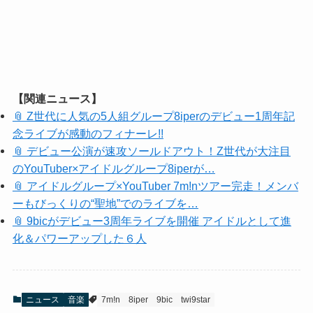
【関連ニュース】
📎 Z世代に人気の5人組グループ8iperのデビュー1周年記
念ライブが感動のフィナーレ!!
📎 デビュー公演が速攻ソールドアウト！Z世代が大注目
のYouTuber×アイドルグループ8iperが…
📎 アイドルグループ×YouTuber 7m!nツアー完走！メンバ
ーもびっくりの“聖地”でのライブを…
📎 9bicがデビュー3周年ライブを開催 アイドルとして進
化＆パワーアップした６人
ニュース
音楽
7m!n
8iper
9bic
twi9star