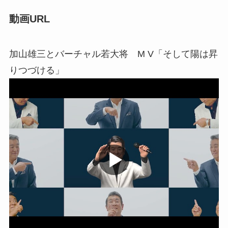
動画URL
加山雄三とバーチャル若大将 M V「そして陽は昇
りつづける」