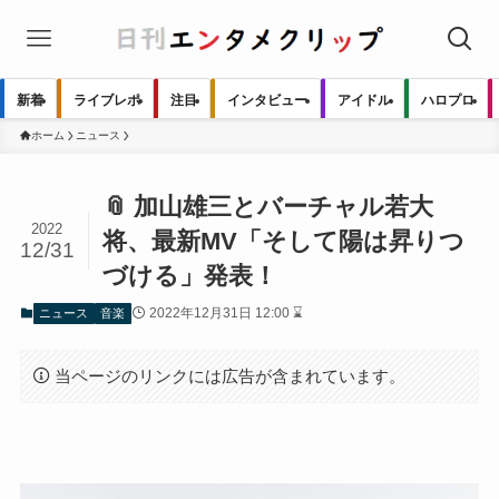
新着
ライブレポ
注目
インタビュー
アイドル
ハロプロ
ホーム
ニュース
📎 加山雄三とバーチャル若大
2022
将、最新MV「そして陽は昇りつ
12/31
づける」発表！
2022年12月31日 12:00 ⌛
ニュース
音楽
当ページのリンクには広告が含まれています。