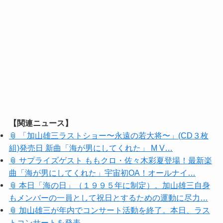
【関連ニュース】
📎 「加山雄三ラストショー〜永遠の若大将〜」(CD３枚
組)発売日 新曲「海が男にしてくれた」 M V…
📎 サプライズゲスト ももクロ・佐々木彩夏登場！最新楽
曲「海が男にしてくれた」宇宙初OA！オールナイ…
📎 本日「海の日」（１９９５年に制定）。加山雄三自身
もメンバーの一員として祝日とするための運動に尽力…
📎 加山雄三が年内でコンサート活動を終了。本日、ラス
トコンサートを発表