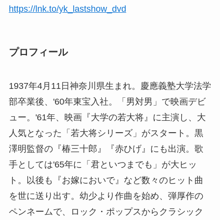
https://lnk.to/yk_lastshow_dvd
プロフィール
1937年4月11日神奈川県生まれ。慶應義塾大学法学
部卒業後、'60年東宝入社。「男対男」で映画デビ
ュー。'61年、映画『大学の若大将』に主演し、大
人気となった「若大将シリーズ」がスタート。黒
澤明監督の『椿三十郎』『赤ひげ』にも出演。歌
手としては'65年に「君といつまでも」が大ヒッ
ト。以後も『お嫁においで』など数々のヒット曲
を世に送り出す。幼少より作曲を始め、弾厚作の
ペンネームで、ロック・ポップスからクラシック