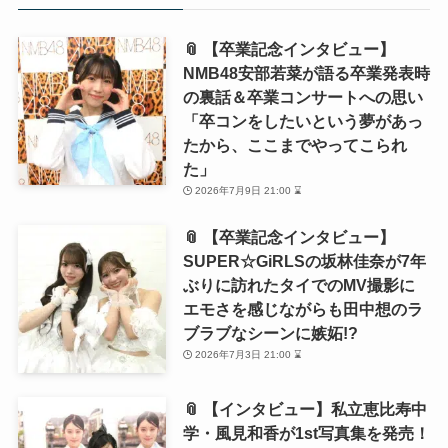
📎 【卒業記念インタビュー】
NMB48安部若菜が語る卒業発表時
の裏話＆卒業コンサートへの思い
「卒コンをしたいという夢があっ
たから、ここまでやってこられ
た」
2026年7月9日 21:00 ⌛
📎 【卒業記念インタビュー】
SUPER☆GiRLSの坂林佳奈が7年
ぶりに訪れたタイでのMV撮影に
エモさを感じながらも田中想のラ
ブラブなシーンに嫉妬!?
2026年7月3日 21:00 ⌛
📎 【インタビュー】私立恵比寿中
学・風見和香が1st写真集を発売！