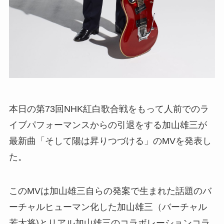
本日の第73回NHK紅白歌合戦をもって人前でのラ
イブパフォーマンスからの引退をする加山雄三が
最新曲「そして陽は昇りつづける」のMVを発表し
た。
このMVは加山雄三自らの発案で生まれた話題のバ
ーチャルヒューマン化した加山雄三（バーチャル
若大将)とリアル加山雄三のコラボレーションコラ