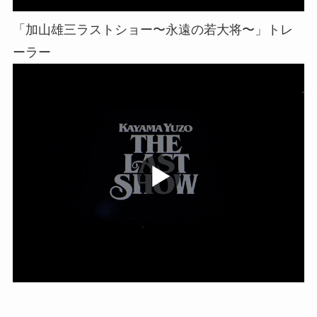
「加山雄三ラストショー〜永遠の若大将〜」トレ
ーラー