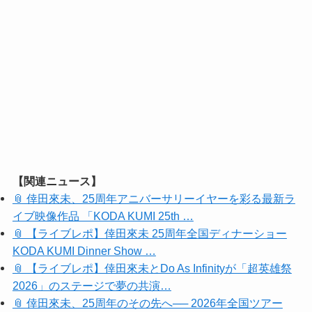
【関連ニュース】
📎 倖田來未、25周年アニバーサリーイヤーを彩る最新ラ
イブ映像作品 「KODA KUMI 25th …
📎 【ライブレポ】倖田來未 25周年全国ディナーショー
KODA KUMI Dinner Show …
📎 【ライブレポ】倖田來未とDo As Infinityが「超英雄祭
2026」のステージで夢の共演…
📎 倖田來未、25周年のその先へ── 2026年全国ツアー