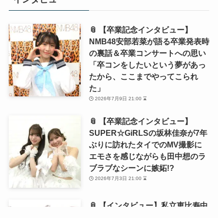
📎 【卒業記念インタビュー】
NMB48安部若菜が語る卒業発表時
の裏話＆卒業コンサートへの思い
「卒コンをしたいという夢があっ
たから、ここまでやってこられ
た」
2026年7月9日 21:00 ⌛
📎 【卒業記念インタビュー】
SUPER☆GiRLSの坂林佳奈が7年
ぶりに訪れたタイでのMV撮影に
エモさを感じながらも田中想のラ
ブラブなシーンに嫉妬!?
2026年7月3日 21:00 ⌛
📎 【インタビュー】私立恵比寿中
学・風見和香が1st写真集を発売！