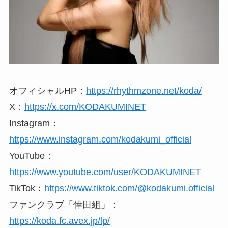
オフィシャルHP：
https://rhythmzone.net/koda/
X：
https://x.com/KODAKUMINET
Instagram：
https://www.instagram.com/kodakumi_official
YouTube：
https://www.youtube.com/user/KODAKUMINET
TikTok：
https://www.tiktok.com/@kodakumi.official
ファンクラブ「倖田組」：
https://koda.fc.avex.jp/lp/