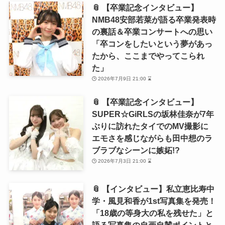
📎 【卒業記念インタビュー】
NMB48安部若菜が語る卒業発表時
の裏話＆卒業コンサートへの思い
「卒コンをしたいという夢があっ
たから、ここまでやってこられ
た」
2026年7月9日 21:00 ⌛
📎 【卒業記念インタビュー】
SUPER☆GiRLSの坂林佳奈が7年
ぶりに訪れたタイでのMV撮影に
エモさを感じながらも田中想のラ
ブラブなシーンに嫉妬!?
2026年7月3日 21:00 ⌛
📎 【インタビュー】私立恵比寿中
学・風見和香が1st写真集を発売！
「18歳の等身大の私を残せた」と
語る写真集の自画自賛ポイントと