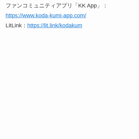
ファンコミュニティアプリ「KK App」：
https://www.koda-kumi-app.com/
LitLink：
https://lit.link/kodakum