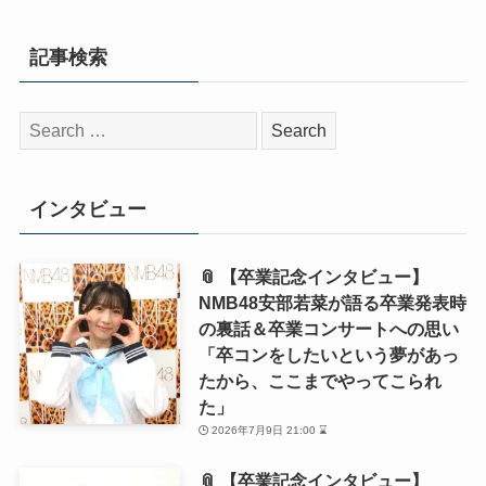
記事検索
検
索:
インタビュー
📎 【卒業記念インタビュー】
NMB48安部若菜が語る卒業発表時
の裏話＆卒業コンサートへの思い
「卒コンをしたいという夢があっ
たから、ここまでやってこられ
た」
2026年7月9日 21:00 ⌛
📎 【卒業記念インタビュー】