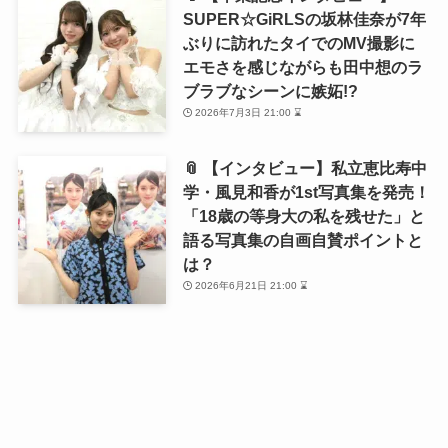
SUPER☆GiRLSの坂林佳奈が7年
ぶりに訪れたタイでのMV撮影に
エモさを感じながらも田中想のラ
ブラブなシーンに嫉妬!?
2026年7月3日 21:00 ⌛
📎 【インタビュー】私立恵比寿中
学・風見和香が1st写真集を発売！
「18歳の等身大の私を残せた」と
語る写真集の自画自賛ポイントと
は？
2026年6月21日 21:00 ⌛