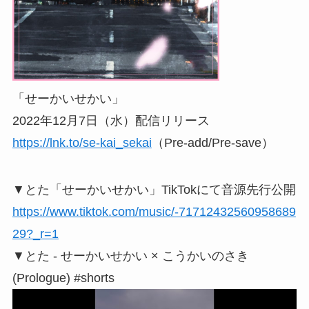
「せーかいせかい」
2022年12月7日（水）配信リリース
https://lnk.to/se-kai_sekai
（Pre-add/Pre-save）
▼とた「せーかいせかい」TikTokにて音源先行公開
https://www.tiktok.com/music/-71712432560958689
29?_r=1
▼とた - せーかいせかい × こうかいのさき
(Prologue) #shorts