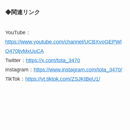
◆関連リンク
YouTube：
https://www.youtube.com/channel/UCBXvoGEPWl
Q470ljvMxUuCA
Twitter：
https://x.com/tota_3470
Instagram：
https://www.instagram.com/tota_3470/
TikTok：
https://vt.tiktok.com/ZSJKtBeU1/