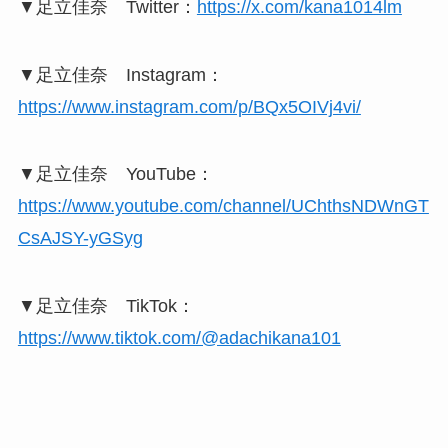
▼足立佳奈 Twitter：
https://x.com/kana1014lm
▼足立佳奈 Instagram：
https://www.instagram.com/p/BQx5OIVj4vi/
▼足立佳奈 YouTube：
https://www.youtube.com/channel/UChthsNDWnGT
CsAJSY-yGSyg
▼足立佳奈 TikTok：
https://www.tiktok.com/@adachikana101