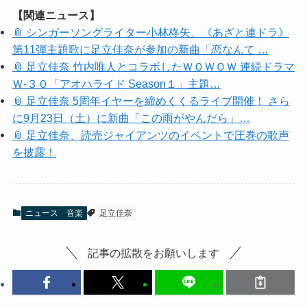
【関連ニュース】
📎 シンガーソングライター小林柊矢、《あざと連ドラ》
第11弾主題歌に足立佳奈が参加の新曲「恋なんて …
📎 足立佳奈 竹内唯人とコラボしたＷＯＷＯＷ 連続ドラマ
Ｗ-３０「アオハライド Season１」主題…
📎 足立佳奈 5周年イヤーを締めくくるライブ開催！ さら
に9月23日（土）に新曲「この雨がやんだら」…
📎 足立佳奈、読売ジャイアンツのイベントで圧巻の歌声
を披露！
ニュース
音楽
足立佳奈
記事の拡散をお願いします