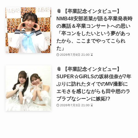
📎 【卒業記念インタビュー】
NMB48安部若菜が語る卒業発表時
の裏話＆卒業コンサートへの思い
「卒コンをしたいという夢があっ
たから、ここまでやってこられ
た」
2026年7月9日 21:00 ⌛
📎 【卒業記念インタビュー】
SUPER☆GiRLSの坂林佳奈が7年
ぶりに訪れたタイでのMV撮影に
エモさを感じながらも田中想のラ
ブラブなシーンに嫉妬!?
2026年7月3日 21:00 ⌛