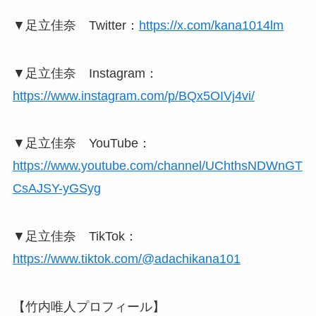
▼足立佳奈 Twitter：
https://x.com/kana1014lm
▼足立佳奈 Instagram：
https://www.instagram.com/p/BQx5OIVj4vi/
▼足立佳奈 YouTube：
https://www.youtube.com/channel/UChthsNDWnGT
CsAJSY-yGSyg
▼足立佳奈 TikTok：
https://www.tiktok.com/@adachikana101
【竹内唯人プロフィール】