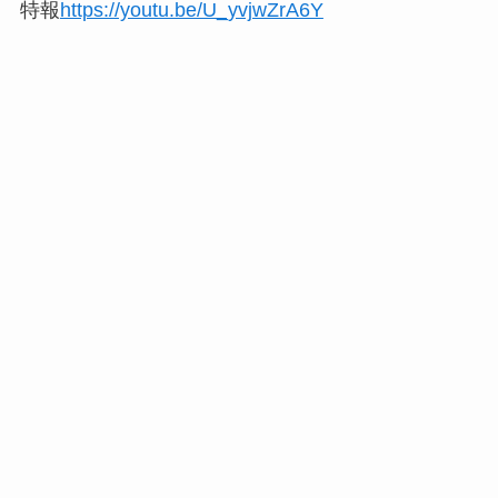
特報
https://youtu.be/U_yvjwZrA6Y