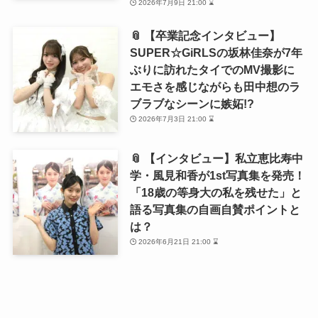
2026年7月9日 21:00 ⌛
📎 【卒業記念インタビュー】
SUPER☆GiRLSの坂林佳奈が7年
ぶりに訪れたタイでのMV撮影に
エモさを感じながらも田中想のラ
ブラブなシーンに嫉妬!?
2026年7月3日 21:00 ⌛
📎 【インタビュー】私立恵比寿中
学・風見和香が1st写真集を発売！
「18歳の等身大の私を残せた」と
語る写真集の自画自賛ポイントと
は？
2026年6月21日 21:00 ⌛