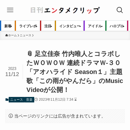
新着
ライブレポ
注目
インタビュー
アイドル
ハロプロ
ホーム
ニュース
📎 足立佳奈 竹内唯人とコラボし
たＷＯＷＯＷ 連続ドラマＷ-３０
2023
「アオハライド Season１」主題
11/12
歌「この雨がやんだら」のMusic
Videoが公開！
2023年11月12日 7:34 ⌛
ニュース
音楽
当ページのリンクには広告が含まれています。