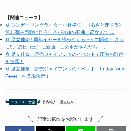
【関連ニュース】
📎 シンガーソングライター小林柊矢、《あざと連ドラ》
第11弾主題歌に足立佳奈が参加の新曲「恋なんて …
📎 足立佳奈 5周年イヤーを締めくくるライブ開催！ さら
に9月23日（土）に新曲「この雨がやんだら」…
📎 足立佳奈、読売ジャイアンツのイベントで圧巻の歌声
を披露！
📎 足立佳奈、読売ジャイアンツのイベント「Friday Night
Fever」へ登場決定！
ニュース
音楽
竹内唯人
足立佳奈
記事の拡散をお願いします