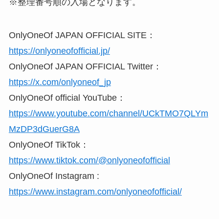
※整理番号順の入場となります。
OnlyOneOf JAPAN OFFICIAL SITE：
https://onlyoneofofficial.jp/
OnlyOneOf JAPAN OFFICIAL Twitter：
https://x.com/onlyoneof_jp
OnlyOneOf official YouTube：
https://www.youtube.com/channel/UCkTMO7QLYm
MzDP3dGuerG8A
OnlyOneOf TikTok：
https://www.tiktok.com/@onlyoneofofficial
OnlyOneOf Instagram :
https://www.instagram.com/onlyoneofofficial/