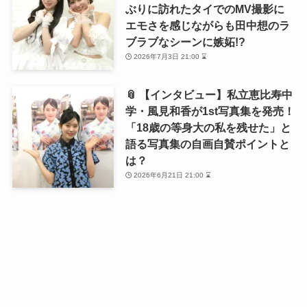
ぶりに訪れたタイでのMV撮影に
エモさを感じながらも田中想のラ
ブラブなシーンに嫉妬!?
2026年7月3日 21:00 ⌛
📎 【インタビュー】私立恵比寿中
学・風見和香が1st写真集を発売！
「18歳の等身大の私を残せた」と
語る写真集の自画自賛ポイントと
は？
2026年6月21日 21:00 ⌛