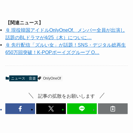
【関連ニュース】
📎 現役韓国アイドルOnlyOneOf、メンバー全員が出演し
話題のBLドラマが4/25（木）についに…
📎 先行配信「ズルい女」が話題！SNS・デジタル総再生
650万回突破！K-POPボーイズグループ O…
ニュース
音楽
OnlyOneOf
記事の拡散をお願いします