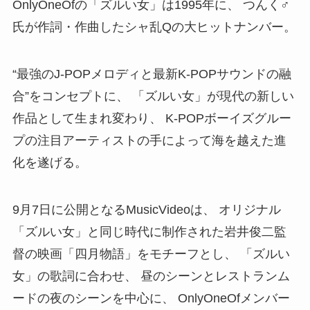
OnlyOneOfの「ズルい女」は1995年に、 つんく♂
氏が作詞・作曲したシャ乱Qの大ヒットナンバー。
“最強のJ-POPメロディと最新K-POPサウンドの融
合”をコンセプトに、 「ズルい女」が現代の新しい
作品として生まれ変わり、 K-POPボーイズグルー
プの注目アーティストの手によって海を越えた進
化を遂げる。
9月7日に公開となるMusicVideoは、 オリジナル
「ズルい女」と同じ時代に制作された岩井俊二監
督の映画「四月物語」をモチーフとし、 「ズルい
女」の歌詞に合わせ、 昼のシーンとレストランム
ードの夜のシーンを中心に、 OnlyOneOfメンバー