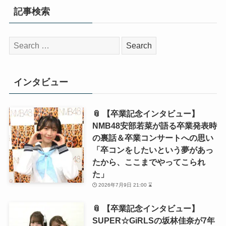
記事検索
検
索:
インタビュー
📎 【卒業記念インタビュー】
NMB48安部若菜が語る卒業発表時
の裏話＆卒業コンサートへの思い
「卒コンをしたいという夢があっ
たから、ここまでやってこられ
た」
2026年7月9日 21:00 ⌛
📎 【卒業記念インタビュー】
SUPER☆GiRLSの坂林佳奈が7年