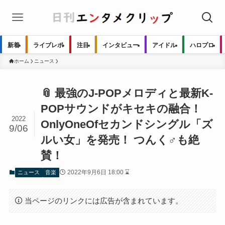
新着
ライブレポ
注目
インタビュー
アイドル
ハロプロ
ホーム
ニュース
📎 最強のJ-POPメロディと最新K-
POPサウンドがキセキの融合！
2022
OnlyOneOfセカンドシングル「ズ
9/06
ルい女」を発売！ つんく♂も絶
賛！
2022年9月6日 18:00 ⌛
ニュース
音楽
当ページのリンクには広告が含まれています。