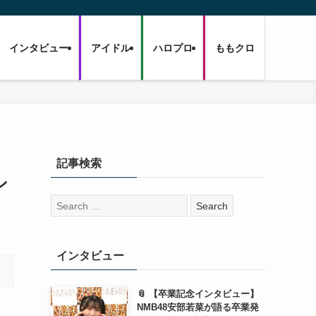
インタビュー
アイドル
ハロプロ
ももクロ
記事検索
ン
検
索:
インタビュー
📎 【卒業記念インタビュー】
NMB48安部若菜が語る卒業発