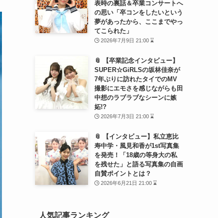
表時の裏話＆卒業コンサートへ
の思い「卒コンをしたいという
夢があったから、ここまでやっ
てこられた」
2026年7月9日 21:00 ⌛
📎 【卒業記念インタビュー】
SUPER☆GiRLSの坂林佳奈が
7年ぶりに訪れたタイでのMV
撮影にエモさを感じながらも田
中想のラブラブなシーンに嫉
妬!?
2026年7月3日 21:00 ⌛
📎 【インタビュー】私立恵比
寿中学・風見和香が1st写真集
を発売！「18歳の等身大の私
を残せた」と語る写真集の自画
自賛ポイントとは？
2026年6月21日 21:00 ⌛
人気記事ランキング