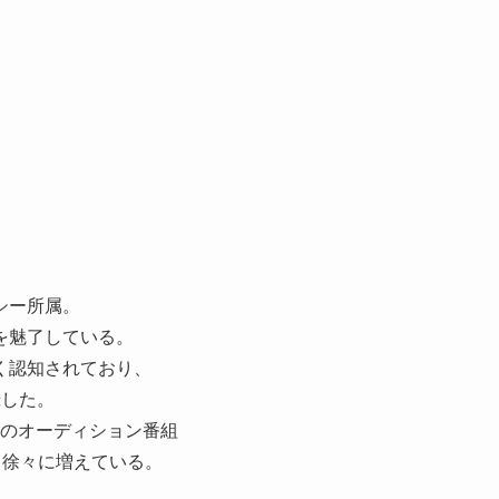
シー所属。
を魅了している。
広く認知されており、
録した。
、夢のオーディション番組
も徐々に増えている。