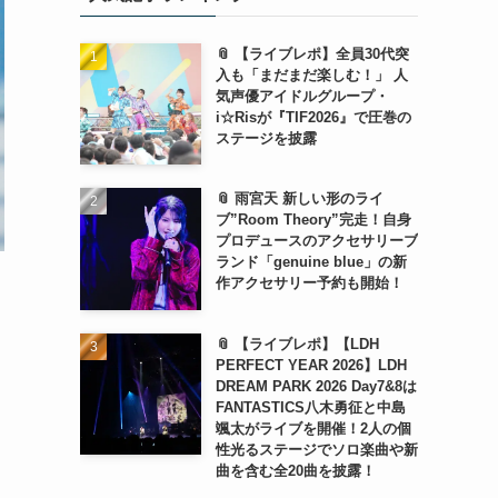
📎 【ライブレポ】全員30代突
入も「まだまだ楽しむ！」 人
気声優アイドルグループ・
i☆Risが『TIF2026』で圧巻の
ステージを披露
📎 雨宮天 新しい形のライ
ブ”Room Theory”完走！自身
プロデュースのアクセサリーブ
ランド「genuine blue」の新
作アクセサリー予約も開始！
📎 【ライブレポ】【LDH
PERFECT YEAR 2026】LDH
DREAM PARK 2026 Day7&8は
FANTASTICS八木勇征と中島
颯太がライブを開催！2人の個
性光るステージでソロ楽曲や新
曲を含む全20曲を披露！