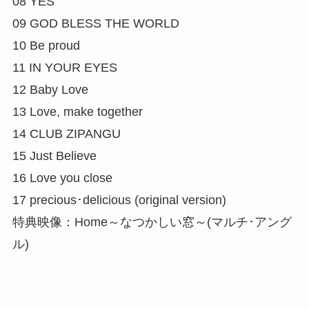
08 YES
09 GOD BLESS THE WORLD
10 Be proud
11 IN YOUR EYES
12 Baby Love
13 Love, make together
14 CLUB ZIPANGU
15 Just Believe
16 Love you close
17 precious･delicious (original version)
特典映像：Home～なつかしい窓～(マルチ･アング
ル)