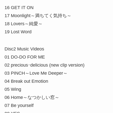
16 GET IT ON
17 Moonlight～満ちてく気持ち～
18 Lovers～純愛～
19 Lost Word
Disc2 Music Videos
01 DO-DO FOR ME
02 precious･delicious (new clip version)
03 PINCH～Love Me Deeper～
04 Break out Emotion
05 Wing
06 Home～なつかしい窓～
07 Be yourself