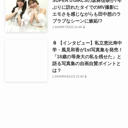
SUPER☆GiRLSの坂林佳奈が7年
ぶりに訪れたタイでのMV撮影に
エモさを感じながらも田中想のラ
ブラブなシーンに嫉妬!?
2026年7月3日 21:00 ⌛
📎 【インタビュー】私立恵比寿中
学・風見和香が1st写真集を発売！
「18歳の等身大の私を残せた」と
語る写真集の自画自賛ポイントと
は？
2026年6月21日 21:00 ⌛