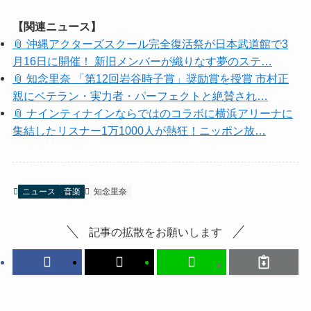
【関連ニュース】
📎 沖縄アクターズスクール完全復活祭が日本武道館で3
月16日に開催！ 新旧メンバーが織りなす夢のステ…
📎 知念里奈 「第12回岩谷時子賞」奨励賞を授賞 市村正
親にベテラン・実力者・パーフェクトと絶賛され…
📎 ナインティナインならではのコラボに横浜アリーナに
集結したリスナー1万1000人が熱狂！ニッポン放…
ニュース
音楽
知念里奈
記事の拡散をお願いします