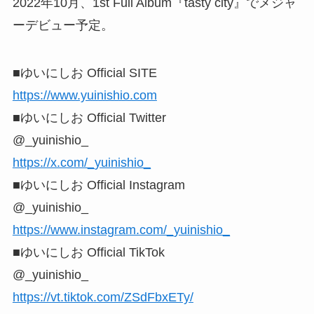
2022年10月、1st Full Album『tasty city』でメジャ
ーデビュー予定。
■ゆいにしお Official SITE
https://www.yuinishio.com
■ゆいにしお Official Twitter
@_yuinishio_
https://x.com/_yuinishio_
■ゆいにしお Official Instagram
@_yuinishio_
https://www.instagram.com/_yuinishio_
■ゆいにしお Official TikTok
@_yuinishio_
https://vt.tiktok.com/ZSdFbxETy/