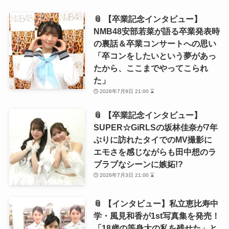
📎 【卒業記念インタビュー】
NMB48安部若菜が語る卒業発表時
の裏話＆卒業コンサートへの思い
「卒コンをしたいという夢があっ
たから、ここまでやってこられ
た」
2026年7月9日 21:00 ⌛
📎 【卒業記念インタビュー】
SUPER☆GiRLSの坂林佳奈が7年
ぶりに訪れたタイでのMV撮影に
エモさを感じながらも田中想のラ
ブラブなシーンに嫉妬!?
2026年7月3日 21:00 ⌛
📎 【インタビュー】私立恵比寿中
学・風見和香が1st写真集を発売！
「18歳の等身大の私を残せた」と