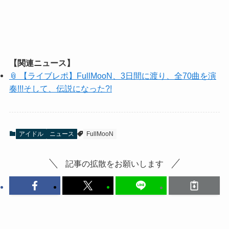
【関連ニュース】
📎 【ライブレポ】FullMooN、3日間に渡り、全70曲を演
奏!!!そして、伝説になった?!
アイドル
ニュース
FullMooN
記事の拡散をお願いします