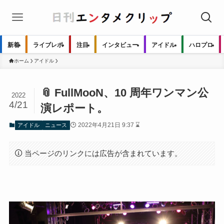
新着
ライブレポ
注目
インタビュー
アイドル
ハロプロ
ホーム
アイドル
📎 FullMooN、10 周年ワンマン公
2022
4/21
演レポート。
2022年4月21日 9:37 ⌛
アイドル
ニュース
当ページのリンクには広告が含まれています。