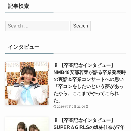
記事検索
検
索:
インタビュー
📎 【卒業記念インタビュー】
NMB48安部若菜が語る卒業発表時
の裏話＆卒業コンサートへの思い
「卒コンをしたいという夢があっ
たから、ここまでやってこられ
た」
2026年7月9日 21:00 ⌛
📎 【卒業記念インタビュー】
SUPER☆GiRLSの坂林佳奈が7年