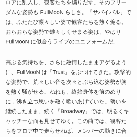
ロアに乱入し、観客たちを煽りだす。そのフリー
ダムな姿勢も FullMooN らしさ。『サバイバル』で
は、ふたたび凛々しい姿で観客たちを熱く煽る。
おらおらな姿勢で雄々しくせまる姿は、やはり
FullMooN に似合うライブのユニフォームだ。
高ぶる気持ちを、さらに熱情したままアゲるよう
に、FullMooN は『Trust』をぶつけてきた。攻撃的
な姿勢で、荒々しい音を次々とぶち込む姿勢が胸
を熱く騒がせる。ねねも、終始身体を前のめり
に，沸き立つ思いを熱く歌いあげていた。勢いを
継続したまま、続く『Broadway』では、明るくキ
ャッチーな面も見せてゆく。この曲では、観客た
ちをフロア中で走らせれば、メンバーの動きに合