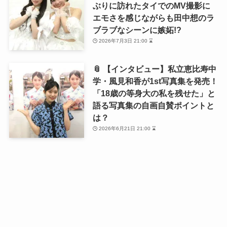
ぶりに訪れたタイでのMV撮影に
エモさを感じながらも田中想のラ
ブラブなシーンに嫉妬!?
2026年7月3日 21:00 ⌛
📎 【インタビュー】私立恵比寿中
学・風見和香が1st写真集を発売！
「18歳の等身大の私を残せた」と
語る写真集の自画自賛ポイントと
は？
2026年6月21日 21:00 ⌛