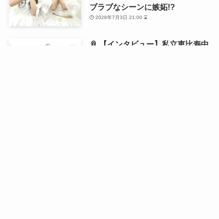
ブラブなシーンに嫉妬!?
2026年7月3日 21:00 ⌛
📎 【インタビュー】私立恵比寿中
学・風見和香が1st写真集を発売！
「18歳の等身大の私を残せた」と
語る写真集の自画自賛ポイントと
は？
2026年6月21日 21:00 ⌛