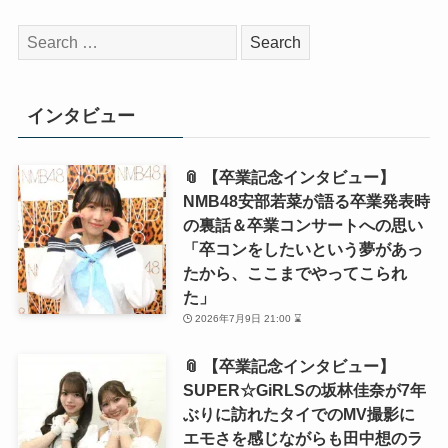
検
索:
インタビュー
📎 【卒業記念インタビュー】
NMB48安部若菜が語る卒業発表時
の裏話＆卒業コンサートへの思い
「卒コンをしたいという夢があっ
たから、ここまでやってこられ
た」
2026年7月9日 21:00 ⌛
📎 【卒業記念インタビュー】
SUPER☆GiRLSの坂林佳奈が7年
ぶりに訪れたタイでのMV撮影に
エモさを感じながらも田中想のラ