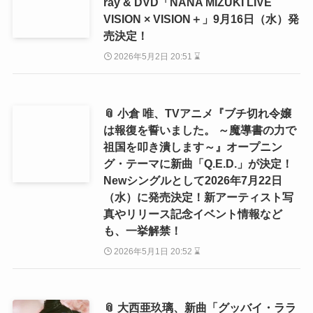
ray & DVD「NANA MIZUKI LIVE
VISION × VISION＋」9月16日（水）発
売決定！
2026年5月2日 20:51 ⌛
📎 小倉 唯、TVアニメ『ブチ切れ令嬢
は報復を誓いました。 ～魔導書の力で
祖国を叩き潰します～』オープニン
グ・テーマに新曲「Q.E.D.」が決定！
Newシングルとして2026年7月22日
（水）に発売決定！新アーティスト写
真やリリース記念イベント情報など
も、一挙解禁！
2026年5月1日 20:52 ⌛
📎 大西亜玖璃、新曲「グッバイ・ララ