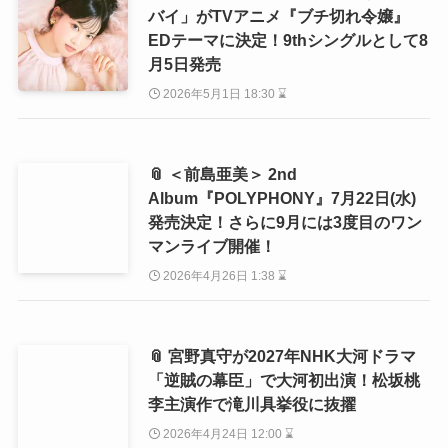
バイ」がTVアニメ『ブチ切れ令嬢』
EDテーマに決定！9thシングルとして8
月5日発売
2026年5月1日 18:30 ⌛
📎 ＜前島亜美＞ 2nd
Album『POLYPHONY』7月22日(水)
発売決定！さらに9月には3度目のワン
マンライブ開催！
2026年4月26日 1:38 ⌛
📎 宮野真守が2027年NHK大河ドラマ
「逆賊の幕臣」で大河初出演！松坂桃
李主演作で滝川具挙役に抜擢
2026年4月24日 12:00 ⌛