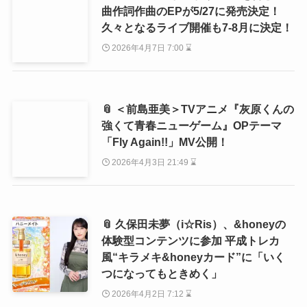
曲作詞作曲のEPが5/27に発売決定！
久々となるライブ開催も7-8月に決定！
2026年4月7日 7:00 ⌛
📎 ＜前島亜美＞TVアニメ『灰原くんの
強くて青春ニューゲーム』OPテーマ
「Fly Again!!」MV公開！
2026年4月3日 21:49 ⌛
📎 久保田未夢（i☆Ris）、&honeyの
体験型コンテンツに参加 平成トレカ
風“キラメキ&honeyカード”に「いく
つになってもときめく」
2026年4月2日 7:12 ⌛