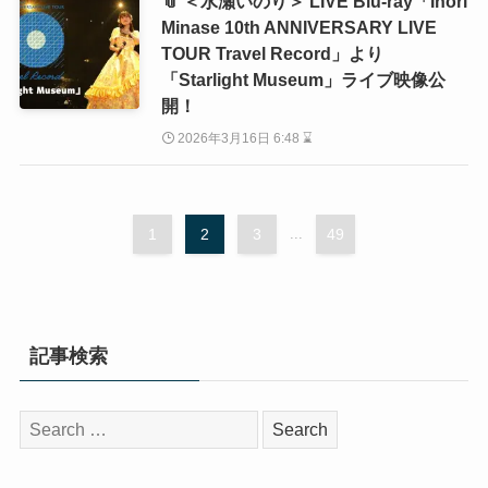
📎 ＜水瀬いのり＞ LIVE Blu-ray「Inori
Minase 10th ANNIVERSARY LIVE
TOUR Travel Record」より
「Starlight Museum」ライブ映像公
開！
2026年3月16日 6:48 ⌛
1
2
3
...
49
記事検索
検
索: