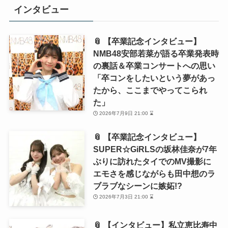
インタビュー
📎 【卒業記念インタビュー】
NMB48安部若菜が語る卒業発表時
の裏話＆卒業コンサートへの思い
「卒コンをしたいという夢があっ
たから、ここまでやってこられ
た」
2026年7月9日 21:00 ⌛
📎 【卒業記念インタビュー】
SUPER☆GiRLSの坂林佳奈が7年
ぶりに訪れたタイでのMV撮影に
エモさを感じながらも田中想のラ
ブラブなシーンに嫉妬!?
2026年7月3日 21:00 ⌛
📎 【インタビュー】私立恵比寿中