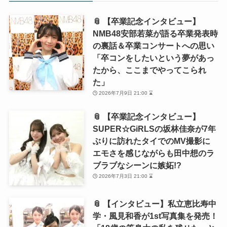
📎 【卒業記念インタビュー】
NMB48安部若菜が語る卒業発表時
の裏話＆卒業コンサートへの思い
「卒コンをしたいという夢があっ
たから、ここまでやってこられ
た」
2026年7月9日 21:00 ⌛
📎 【卒業記念インタビュー】
SUPER☆GiRLSの坂林佳奈が7年
ぶりに訪れたタイでのMV撮影に
エモさを感じながらも田中想のラ
ブラブなシーンに嫉妬!?
2026年7月3日 21:00 ⌛
📎 【インタビュー】私立恵比寿中
学・風見和香が1st写真集を発売！