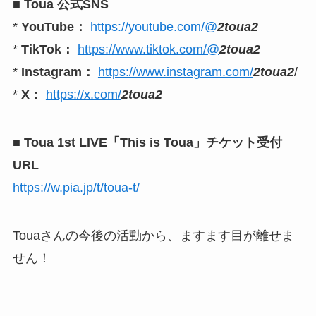
■ Toua 公式SNS
*
YouTube：
https://youtube.com/@
2toua2
*
TikTok：
https://www.tiktok.com/@
2toua2
*
Instagram：
https://www.instagram.com/
2toua2
/
*
X：
https://x.com/
2toua2
■ Toua 1st LIVE「This is Toua」チケット受付
URL
https://w.pia.jp/t/toua-t/
Touaさんの今後の活動から、ますます目が離せま
せん！