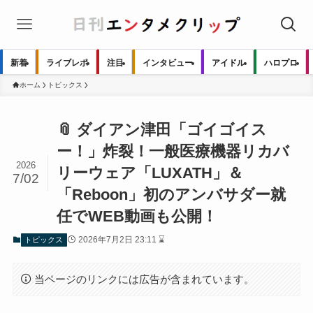
新着
ライブレポ
注目
インタビュー
アイドル
ハロプロ
ホーム
トピックス
📎 ダイアン津田「ゴイゴイス
ー！」炸裂！一般医療機器リカバ
2026
リーウェア「LUXATH」＆
7/02
「Reboon」初のアンバサダー就
任でWEB動画も公開！
2026年7月2日 23:11 ⌛
トピックス
当ページのリンクには広告が含まれています。