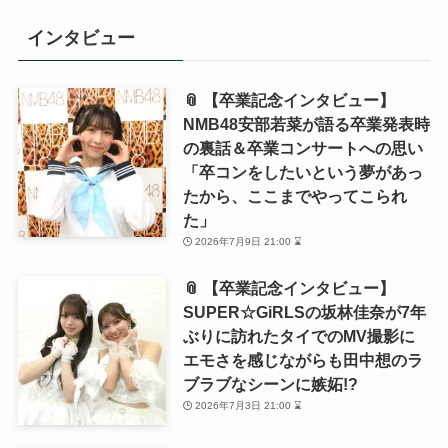
インタビュー
📎 【卒業記念インタビュー】
NMB48安部若菜が語る卒業発表時
の裏話＆卒業コンサートへの思い
「卒コンをしたいという夢があっ
たから、ここまでやってこられ
た」
2026年7月9日 21:00 ⌛
📎 【卒業記念インタビュー】
SUPER☆GiRLSの坂林佳奈が7年
ぶりに訪れたタイでのMV撮影に
エモさを感じながらも田中想のラ
ブラブなシーンに嫉妬!?
2026年7月3日 21:00 ⌛