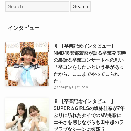
検
索:
インタビュー
📎 【卒業記念インタビュー】
NMB48安部若菜が語る卒業発表時
の裏話＆卒業コンサートへの思い
「卒コンをしたいという夢があっ
たから、ここまでやってこられ
た」
2026年7月9日 21:00 ⌛
📎 【卒業記念インタビュー】
SUPER☆GiRLSの坂林佳奈が7年
ぶりに訪れたタイでのMV撮影に
エモさを感じながらも田中想のラ
ブラブなシーンに嫉妬!?