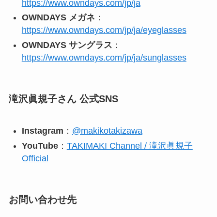
https://www.owndays.com/jp/ja
OWNDAYS メガネ
：
https://www.owndays.com/jp/ja/eyeglasses
OWNDAYS サングラス
：
https://www.owndays.com/jp/ja/sunglasses
滝沢眞規子
さん 公式SNS
Instagram
：
@makikotakizawa
YouTube
：
TAKIMAKI Channel / 滝沢眞規子
Official
お問い合わせ先