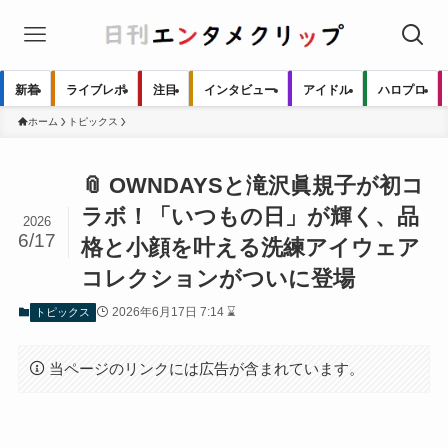
新着
ライブレポ
注目
インタビュー
アイドル
ハロプロ
ホーム
トピックス
📎 OWNDAYSと滝沢眞規子が初コ
ラボ！「いつもの日」が輝く、品
2026
6/17
格と小顔を叶える洗練アイウェア
コレクションがついに登場
2026年6月17日 7:14 ⌛
トピックス
当ページのリンクには広告が含まれています。