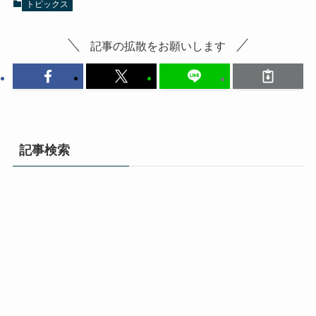
トピックス
記事の拡散をお願いします
記事検索
検
索:
インタビュー
📎 【卒業記念インタビュー】
NMB48安部若菜が語る卒業発表時