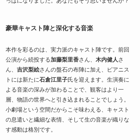
っぱになりました。あなたもそう思いませんか？
豪華キャスト陣と深化する音楽
本作を彩るのは、実力派のキャスト陣です。前回
公演から続投する
加藤梨里香
さん、
木内健人
さ
ん、
吉沢梨絵
さんの盤石の布陣に加え、ピアニス
トには新たに
石倉江里子
氏を迎えます。生演奏に
よる音楽の深みが加わることで、観客はより一
層、物語の世界へと引き込まれることでしょう。
小劇場という空間だからこそ味わえる、キャスト
の息遣いと繊細な表情、そして生の音楽が織りな
す感動は格別です。