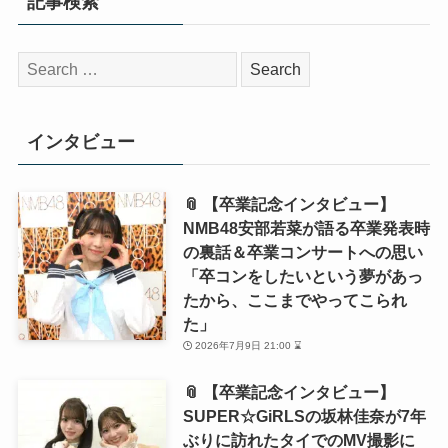
記事検索
検
索:
インタビュー
📎 【卒業記念インタビュー】
NMB48安部若菜が語る卒業発表時
の裏話＆卒業コンサートへの思い
「卒コンをしたいという夢があっ
たから、ここまでやってこられ
た」
2026年7月9日 21:00 ⌛
📎 【卒業記念インタビュー】
SUPER☆GiRLSの坂林佳奈が7年
ぶりに訪れたタイでのMV撮影に