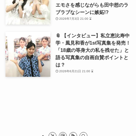
エモさを感じながらも田中想のラ
ブラブなシーンに嫉妬!?
2026年7月3日 21:00 ⌛
📎 【インタビュー】私立恵比寿中
学・風見和香が1st写真集を発売！
「18歳の等身大の私を残せた」と
語る写真集の自画自賛ポイントと
は？
2026年6月21日 21:00 ⌛