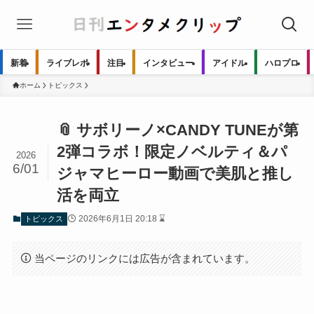
新着
ライブレポ
注目
インタビュー
アイドル
ハロプロ
ホーム
トピックス
📎 サボリーノ×CANDY TUNEが第
2弾コラボ！限定ノベルティ＆パ
2026
6/01
ジャマヒーロー動画で美肌と推し
活を両立
2026年6月1日 20:18 ⌛
トピックス
当ページのリンクには広告が含まれています。