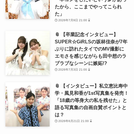
たから、ここまでやってこられ
た」
2026年7月9日 21:00 ⌛
📎 【卒業記念インタビュー】
SUPER☆GiRLSの坂林佳奈が7年
ぶりに訪れたタイでのMV撮影に
エモさを感じながらも田中想のラ
ブラブなシーンに嫉妬!?
2026年7月3日 21:00 ⌛
📎 【インタビュー】私立恵比寿中
学・風見和香が1st写真集を発売！
「18歳の等身大の私を残せた」と
語る写真集の自画自賛ポイントと
は？
2026年6月21日 21:00 ⌛