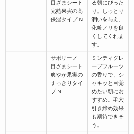
目ざまシート
る朝にぴった
完熟果実の高
り。しっとり
保湿タイプ N
潤いを与え、
化粧ノリを良
くしてくれま
す。
サボリーノ
ミンティグレ
目ざまシート
ープフルーツ
爽やか果実の
の香りで、シ
すっきりタイ
ャキッと目覚
プ N
めたい朝にお
すすめ。毛穴
引き締め効果
も期待できそ
う。