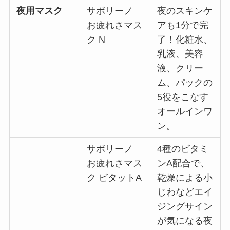
夜用マスク
サボリーノ
夜のスキンケ
お疲れさマス
アも1分で完
ク N
了！化粧水、
乳液、美容
液、クリー
ム、パックの
5役をこなす
オールインワ
ン。
サボリーノ
4種のビタミ
お疲れさマス
ンA配合で、
ク ビタットA
乾燥による小
じわなどエイ
ジングサイン
が気になる夜