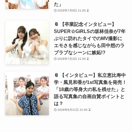
た」
2026年7月9日 21:00 ⌛
📎 【卒業記念インタビュー】
SUPER☆GiRLSの坂林佳奈が7年
ぶりに訪れたタイでのMV撮影に
エモさを感じながらも田中想のラ
ブラブなシーンに嫉妬!?
2026年7月3日 21:00 ⌛
📎 【インタビュー】私立恵比寿中
学・風見和香が1st写真集を発売！
「18歳の等身大の私を残せた」と
語る写真集の自画自賛ポイントと
は？
2026年6月21日 21:00 ⌛