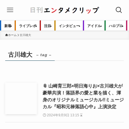
新着
ライブレポ
注目
インタビュー
アイドル
ハロプロ
ホーム
古川雄大
古川雄大
– tag –
📎 山崎育三郎×明日海りお×古川雄大が
豪華共演！落語界の愛と業を描く、渾
身のオリジナルミュージカル!!ミュージ
カル『昭和元禄落語心中』上演決定
2024年9月9日 13:15 ⌛