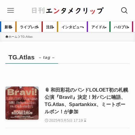
新着
ライブレポ
注目
インタビュー
アイドル
ハロプロ
ホーム
TG.Atlas
TG.Atlas
– tag –
📎 和田彩花のバンドLOLOET初の札幌
公演『Bravi!』決定！対バンに喃語、
TG.Atlas、Spartankixx、ミートボー
ルポン！が参加
2025年5月5日 17:19 ⌛