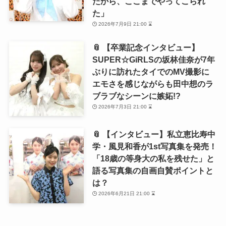
たから、ここまでやってこられ
た」
2026年7月9日 21:00 ⌛
📎 【卒業記念インタビュー】
SUPER☆GiRLSの坂林佳奈が7年
ぶりに訪れたタイでのMV撮影に
エモさを感じながらも田中想のラ
ブラブなシーンに嫉妬!?
2026年7月3日 21:00 ⌛
📎 【インタビュー】私立恵比寿中
学・風見和香が1st写真集を発売！
「18歳の等身大の私を残せた」と
語る写真集の自画自賛ポイントと
は？
2026年6月21日 21:00 ⌛