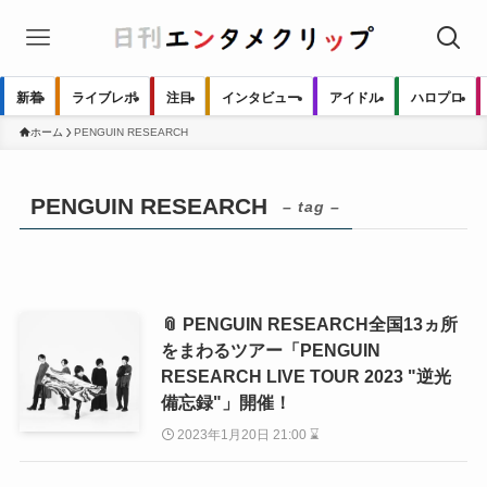
新着
ライブレポ
注目
インタビュー
アイドル
ハロプロ
ホーム
PENGUIN RESEARCH
PENGUIN RESEARCH
– tag –
📎 PENGUIN RESEARCH全国13ヵ所
をまわるツアー「PENGUIN
RESEARCH LIVE TOUR 2023 "逆光
備忘録"」開催！
2023年1月20日 21:00 ⌛