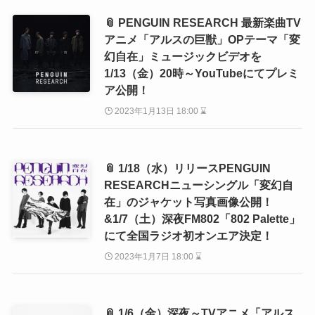
📎 PENGUIN RESEARCH 最新楽曲TV
アニメ「アルスの巨獣」OPテーマ「変
幻自在」ミュージックビデオを
1/13（金）20時～YouTubeにてプレミ
ア公開！
2023年1月13日 18:00 ⌛
📎 1/18（水）リリースPENGUIN
RESEARCHニューシングル「変幻自
在」のジャケット写真画像公開！
&1/7（土）深夜FM802「802 Palette」
にて全国ラジオ初オンエア決定！
2023年1月7日 18:00 ⌛
📎 1/6（金）深夜～TVアニメ「アルス