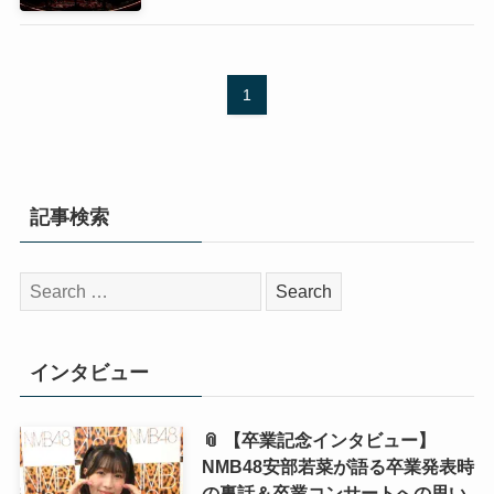
1
記事検索
検
索:
インタビュー
📎 【卒業記念インタビュー】
NMB48安部若菜が語る卒業発表時
の裏話＆卒業コンサートへの思い