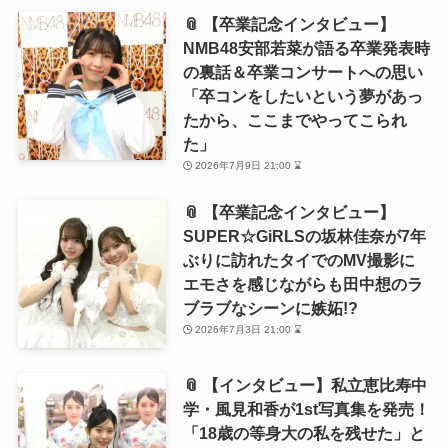
📎 【卒業記念インタビュー】
NMB48安部若菜が語る卒業発表時
の裏話＆卒業コンサートへの思い
「卒コンをしたいという夢があっ
たから、ここまでやってこられ
た」
2026年7月9日 21:00 ⌛
📎 【卒業記念インタビュー】
SUPER☆GiRLSの坂林佳奈が7年
ぶりに訪れたタイでのMV撮影に
エモさを感じながらも田中想のラ
ブラブなシーンに嫉妬!?
2026年7月3日 21:00 ⌛
📎 【インタビュー】私立恵比寿中
学・風見和香が1st写真集を発売！
「18歳の等身大の私を残せた」と