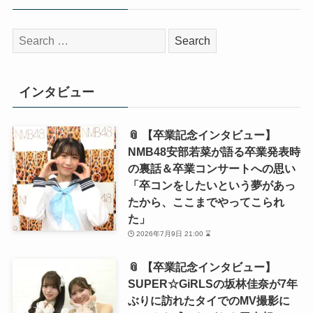
検
索:
インタビュー
📎 【卒業記念インタビュー】
NMB48安部若菜が語る卒業発表時
の裏話＆卒業コンサートへの思い
「卒コンをしたいという夢があっ
たから、ここまでやってこられ
た」
2026年7月9日 21:00 ⌛
📎 【卒業記念インタビュー】
SUPER☆GiRLSの坂林佳奈が7年
ぶりに訪れたタイでのMV撮影に