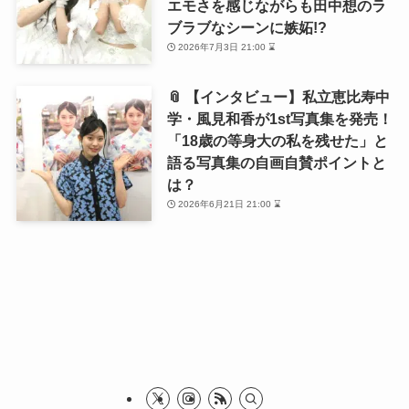
エモさを感じながらも田中想のラ
ブラブなシーンに嫉妬!?
2026年7月3日 21:00 ⌛
📎 【インタビュー】私立恵比寿中
学・風見和香が1st写真集を発売！
「18歳の等身大の私を残せた」と
語る写真集の自画自賛ポイントと
は？
2026年6月21日 21:00 ⌛