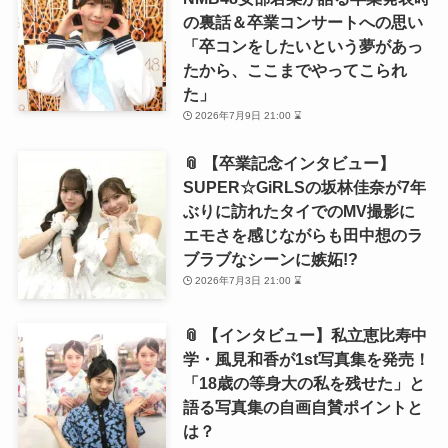
の裏話＆卒業コンサートへの思い
「卒コンをしたいという夢があっ
たから、ここまでやってこられ
た」
2026年7月9日 21:00 ⌛
📎 【卒業記念インタビュー】
SUPER☆GiRLSの坂林佳奈が7年
ぶりに訪れたタイでのMV撮影に
エモさを感じながらも田中想のラ
ブラブなシーンに嫉妬!?
2026年7月3日 21:00 ⌛
📎 【インタビュー】私立恵比寿中
学・風見和香が1st写真集を発売！
「18歳の等身大の私を残せた」と
語る写真集の自画自賛ポイントと
は？