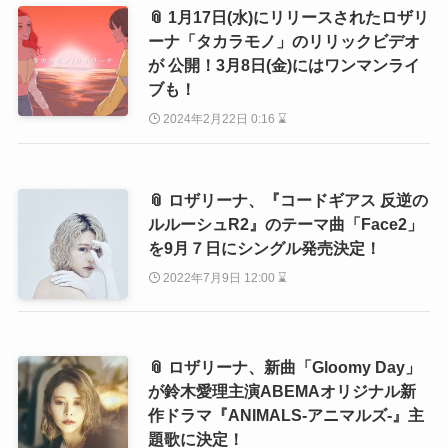
📎 1月17日(水)にリリースされたロザリ
ーナ「タカラモノ」のリリックビデオ
が 公開！3月8日(金)にはワンマンライ
ブも！
2024年2月22日 0:16 ⌛
📎 ロザリーナ、『コードギアス 反逆の
ルルーシュR2』のテーマ曲「Face2」
を9月７日にシングル発売決定！
2022年7月9日 12:00 ⌛
📎 ロザリーナ、新曲「Gloomy Day」
が鈴木愛理主演ABEMAオリジナル新
作ドラマ『ANIMALS‐アニマルズ‐』主
題歌に決定！