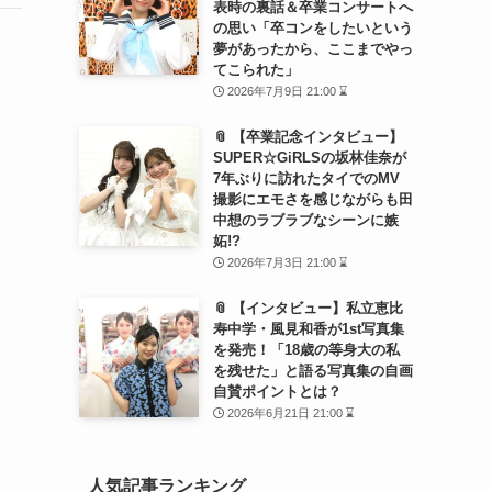
表時の裏話＆卒業コンサートへ
の思い「卒コンをしたいという
夢があったから、ここまでやっ
てこられた」
2026年7月9日 21:00 ⌛
📎 【卒業記念インタビュー】
SUPER☆GiRLSの坂林佳奈が
7年ぶりに訪れたタイでのMV
撮影にエモさを感じながらも田
中想のラブラブなシーンに嫉
妬!?
2026年7月3日 21:00 ⌛
📎 【インタビュー】私立恵比
寿中学・風見和香が1st写真集
を発売！「18歳の等身大の私
を残せた」と語る写真集の自画
自賛ポイントとは？
2026年6月21日 21:00 ⌛
人気記事ランキング