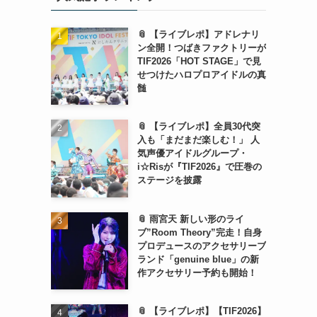
📎 【ライブレポ】アドレナリ
ン全開！つばきファクトリーが
TIF2026「HOT STAGE」で見
せつけたハロプロアイドルの真
髄
📎 【ライブレポ】全員30代突
入も「まだまだ楽しむ！」 人
気声優アイドルグループ・
i☆Risが『TIF2026』で圧巻の
ステージを披露
📎 雨宮天 新しい形のライ
ブ”Room Theory”完走！自身
プロデュースのアクセサリーブ
ランド「genuine blue」の新
作アクセサリー予約も開始！
📎 【ライブレポ】【TIF2026】