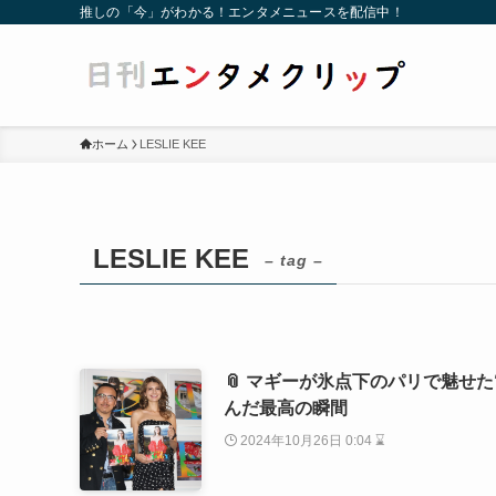
推しの「今」がわかる！エンタメニュースを配信中！
ホーム
LESLIE KEE
LESLIE KEE
– tag –
📎 マギーが氷点下のパリで魅せ
んだ最高の瞬間
2024年10月26日 0:04 ⌛