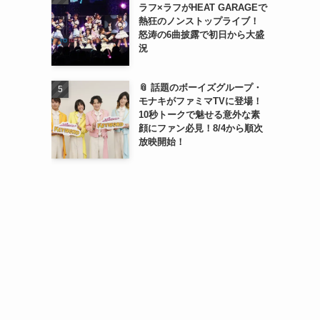
ラフ×ラフがHEAT GARAGEで
熱狂のノンストップライブ！
怒涛の6曲披露で初日から大盛
況
📎 話題のボーイズグループ・
モナキがファミマTVに登場！
10秒トークで魅せる意外な素
顔にファン必見！8/4から順次
放映開始！