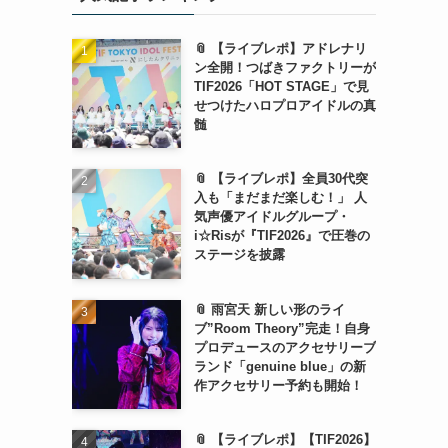
📎 【ライブレポ】アドレナリ
ン全開！つばきファクトリーが
TIF2026「HOT STAGE」で見
せつけたハロプロアイドルの真
髄
📎 【ライブレポ】全員30代突
入も「まだまだ楽しむ！」 人
気声優アイドルグループ・
i☆Risが『TIF2026』で圧巻の
ステージを披露
📎 雨宮天 新しい形のライ
ブ”Room Theory”完走！自身
プロデュースのアクセサリーブ
ランド「genuine blue」の新
作アクセサリー予約も開始！
📎 【ライブレポ】【TIF2026】