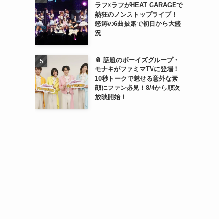
ラフ×ラフがHEAT GARAGEで
熱狂のノンストップライブ！
怒涛の6曲披露で初日から大盛
況
📎 話題のボーイズグループ・
モナキがファミマTVに登場！
10秒トークで魅せる意外な素
顔にファン必見！8/4から順次
放映開始！