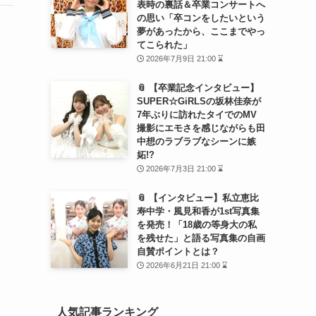
表時の裏話＆卒業コンサートへ
の思い「卒コンをしたいという
夢があったから、ここまでやっ
てこられた」
2026年7月9日 21:00 ⌛
📎 【卒業記念インタビュー】
SUPER☆GiRLSの坂林佳奈が
7年ぶりに訪れたタイでのMV
撮影にエモさを感じながらも田
中想のラブラブなシーンに嫉
妬!?
2026年7月3日 21:00 ⌛
📎 【インタビュー】私立恵比
寿中学・風見和香が1st写真集
を発売！「18歳の等身大の私
を残せた」と語る写真集の自画
自賛ポイントとは？
2026年6月21日 21:00 ⌛
人気記事ランキング