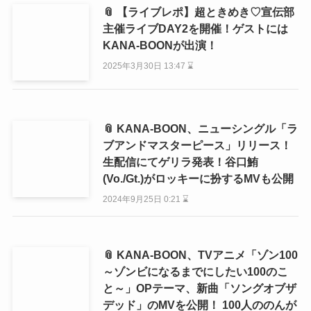
📎 【ライブレポ】超ときめき♡宣伝部
主催ライブDAY2を開催！ゲストには
KANA-BOONが出演！
2025年3月30日 13:47 ⌛
📎 KANA-BOON、ニューシングル「ラ
ブアンドマスターピース」リリース！
生配信にてゲリラ発表！谷口鮪
(Vo./Gt.)がロッキーに扮するMVも公開
2024年9月25日 0:21 ⌛
📎 KANA-BOON、TVアニメ「ゾン100
～ゾンビになるまでにしたい100のこ
と～」OPテーマ、新曲「ソングオブザ
デッド」のMVを公開！ 100人ののんが