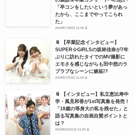
「卒コンをしたいという夢があっ
たから、ここまでやってこられ
た」
2026年7月9日 21:00 ⌛
📎 【卒業記念インタビュー】
SUPER☆GiRLSの坂林佳奈が7年
ぶりに訪れたタイでのMV撮影に
エモさを感じながらも田中想のラ
ブラブなシーンに嫉妬!?
2026年7月3日 21:00 ⌛
📎 【インタビュー】私立恵比寿中
学・風見和香が1st写真集を発売！
「18歳の等身大の私を残せた」と
語る写真集の自画自賛ポイントと
は？
2026年6月21日 21:00 ⌛