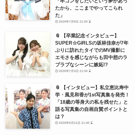
「卒コンをしたいという夢があっ
たから、ここまでやってこられ
た」
2026年7月9日 21:00 ⌛
📎 【卒業記念インタビュー】
SUPER☆GiRLSの坂林佳奈が7年
ぶりに訪れたタイでのMV撮影に
エモさを感じながらも田中想のラ
ブラブなシーンに嫉妬!?
2026年7月3日 21:00 ⌛
📎 【インタビュー】私立恵比寿中
学・風見和香が1st写真集を発売！
「18歳の等身大の私を残せた」と
語る写真集の自画自賛ポイントと
は？
2026年6月21日 21:00 ⌛