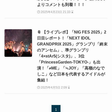
よりコメントも到着！！！
2025年4月23日 21:33 ⌛
📎 【ライブレポ】「NIG FES 2025」2
日目レポート！「NEXT IDOL
GRANDPRIX 2025」グランプリ「終末
のアンセム」、準グランプリ
「4×stAr5(シスタ)」、3位
「PrincessGarden-TOKYO-」も出
演！「≠ME」「≒JOY」「高嶺のなで
しこ」など日本を代表するアイドルが
集結！
2025年4月5日 2:09 ⌛
1