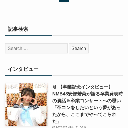
記事検索
検
索:
インタビュー
📎 【卒業記念インタビュー】
NMB48安部若菜が語る卒業発表時
の裏話＆卒業コンサートへの思い
「卒コンをしたいという夢があっ
たから、ここまでやってこられ
た」
2026年7月9日 21:00 ⌛