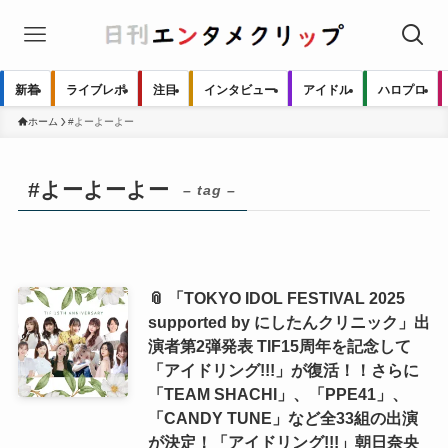
新着
ライブレポ
注目
インタビュー
アイドル
ハロプロ
ホーム
#よーよーよー
#よーよーよー
– tag –
📎 「TOKYO IDOL FESTIVAL 2025
supported by にしたんクリニック」出
演者第2弾発表 TIF15周年を記念して
「アイドリング!!!」が復活！！さらに
「TEAM SHACHI」、「PPE41」、
「CANDY TUNE」など全33組の出演
が決定！「アイドリング!!!」朝日奈央