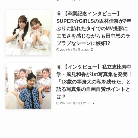
📎 【卒業記念インタビュー】
SUPER☆GiRLSの坂林佳奈が7年
ぶりに訪れたタイでのMV撮影に
エモさを感じながらも田中想のラ
ブラブなシーンに嫉妬!?
2026年7月3日 21:00 ⌛
📎 【インタビュー】私立恵比寿中
学・風見和香が1st写真集を発売！
「18歳の等身大の私を残せた」と
語る写真集の自画自賛ポイントと
は？
2026年6月21日 21:00 ⌛